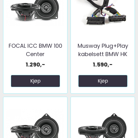
FOCAL ICC BMW 100
Musway Plug+Play
Center
kabelsett BMW HK
Sound ...
1.290,-
1.590,-
Kjøp
Kjøp