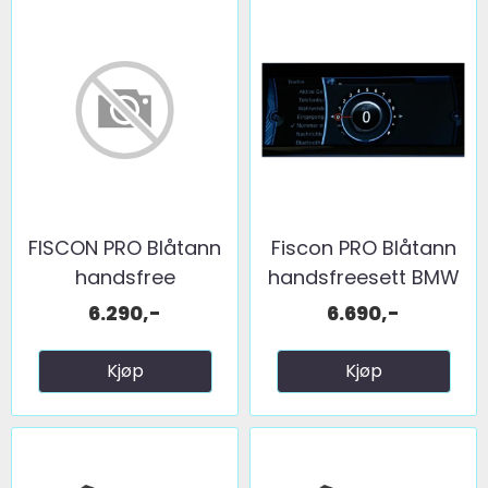
FISCON PRO Blåtann
Fiscon PRO Blåtann
handsfree
handsfreesett BMW
m/koding! ...
...
6.290,-
6.690,-
Kjøp
Kjøp