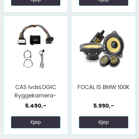
CAS lvdsLOGIC
FOCAL IS BMW 100K
Ryggekamera-
adapter BMW ...
5.490,-
5.990,-
Kjøp
Kjøp