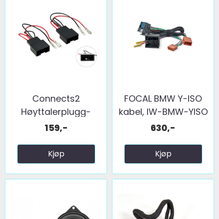
Connects2
FOCAL BMW Y-ISO
Høyttalerplugg-
kabel, IW-BMW-YISO
adaptere BMW ...
159,-
630,-
Kjøp
Kjøp