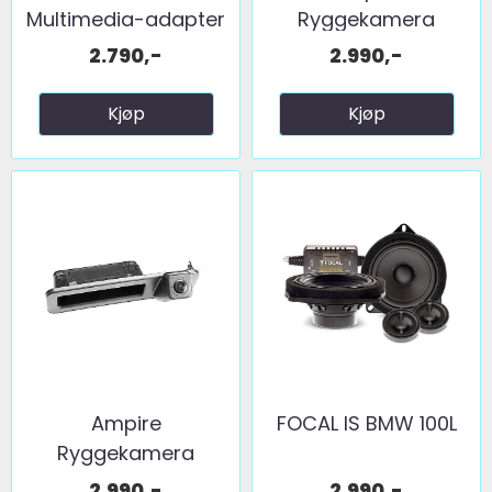
Multimedia-adapter
Ryggekamera
BMW ...
(håndtak) (CVBS) ...
2.790,-
2.990,-
Kjøp
Kjøp
Ampire
FOCAL IS BMW 100L
Ryggekamera
(håndtak) (CVBS) ...
2.990,-
2.990,-