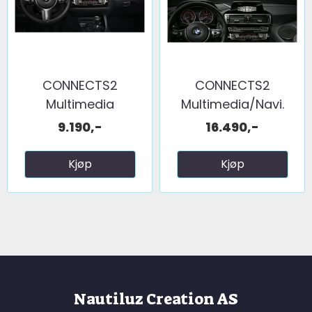
CONNECTS2
CONNECTS2
Multimedia
Multimedia/Navi.
oppgradering BMW ...
oppgradering ...
9.190,-
16.490,-
Kjøp
Kjøp
Nautiluz Creation AS