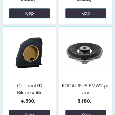
Kjøp
Kjøp
ConnectED
FOCAL ISUB BMW2 pr
Bilspesifikk
par
basskasse 10" ...
4.590,-
5.180,-
Kjøp
Kjøp