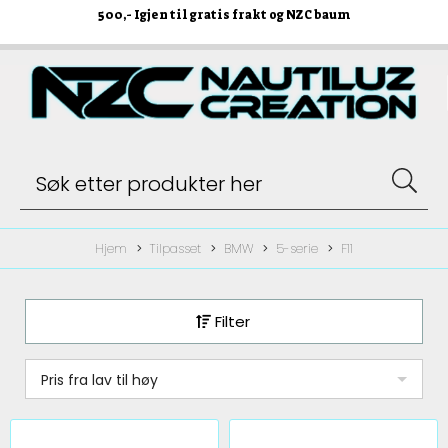
500
,- Igjen til gratis frakt og NZC baum
Hjem
Tilpasset
BMW
5-serie
F11
Filter
Pris fra lav til høy