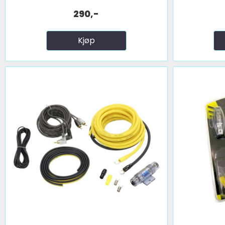
290,-
Kjøp