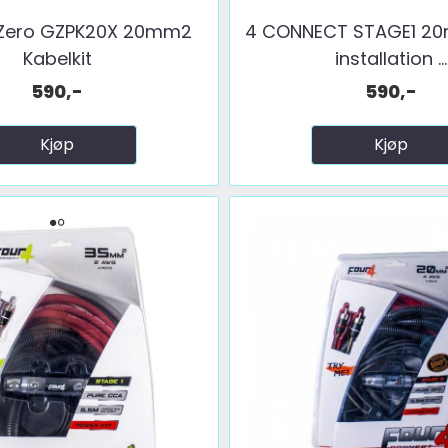
Zero GZPK20X 20mm2
4 CONNECT STAGE1 2
Kabelkit
installation ...
590,-
590,-
Kjøp
Kjøp