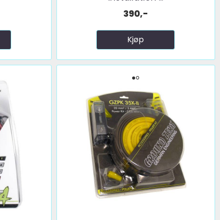
390,-
Kjøp