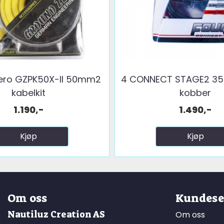
ero GZPK50X-II 50mm2
4 CONNECT STAGE2 3
kabelkit
kobber
1.190,-
1.490,-
Kjøp
Kjøp
Om oss
Kundese
Nautiluz Creation AS
Om oss