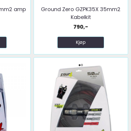
0mm2 amp
Ground Zero GZPK35X 35mm2
Kabelkit
790,-
Kjøp