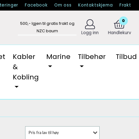
eringer
Facebook
Om oss
Kontaktskjema
Frakt
0
500
,- Igjen til gratis frakt og
NZC baum
Logg inn
Handlekurv
et
Kabler
Marine
Tilbehør
Tilbud
&
Kobling
Pris fra lav til høy