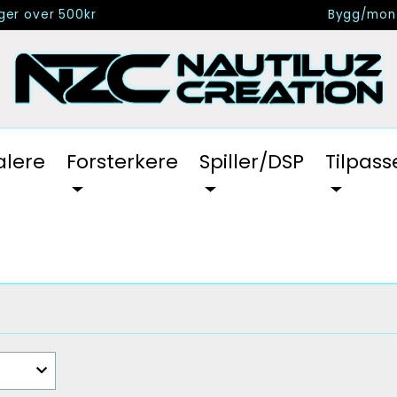
nger over 500kr
Bygg/mont
alere
Forsterkere
Spiller/DSP
Tilpass