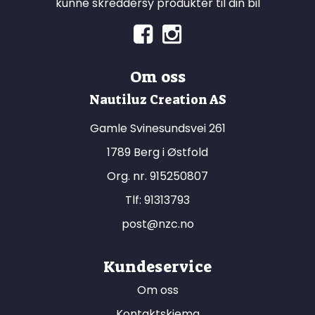
kunne skreddersy produkter til din bil
Om oss
Nautiluz Creation AS
Gamle Svinesundsvei 261
1789 Berg i Østfold
Org. nr. 915250807
Tlf:
91313793
post@nzc.no
Kundeservice
Om oss
Kontaktskjema