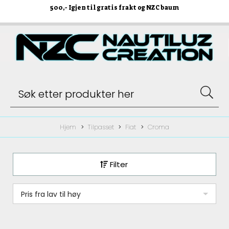
500
,- Igjen til gratis frakt og NZC baum
Hjem
Tilpasset
Fiat
Croma
Filter
Pris fra lav til høy