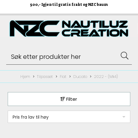
500
,- Igjen til gratis frakt og NZC baum
Hjem
Tilpasset
Fiat
Ducato
2022 - (Mk4)
Filter
Pris fra lav til høy