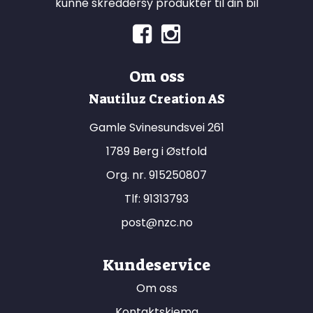
kunne skreddersy produkter til din bil
Om oss
Nautiluz Creation AS
Gamle Svinesundsvei 261
1789 Berg i Østfold
Org. nr. 915250807
Tlf:
91313793
post@nzc.no
Kundeservice
Om oss
Kontaktskjema