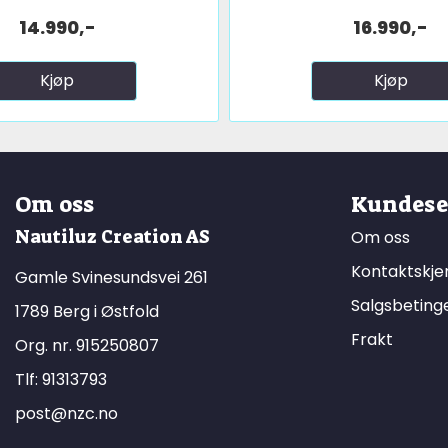
14.990,-
16.990,-
Kjøp
Kjøp
Om oss
Kundese
Nautiluz Creation AS
Om oss
Kontaktskj
Gamle Svinesundsvei 261
Salgsbeting
1789 Berg i Østfold
Frakt
Org. nr. 915250807
Tlf:
91313793
post@nzc.no