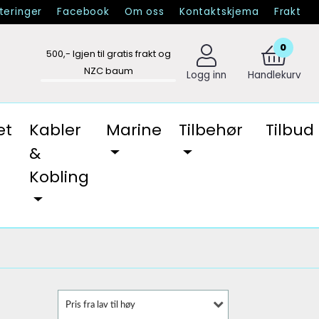
eringer
Facebook
Om oss
Kontaktskjema
Frakt
0
500
,- Igjen til gratis frakt og
NZC baum
Logg inn
Handlekurv
et
Kabler
Marine
Tilbehør
Tilbud
&
Kobling
Pris fra lav til høy