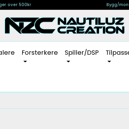
nger over 500kr
Bygg/mont
alere
Forsterkere
Spiller/DSP
Tilpass