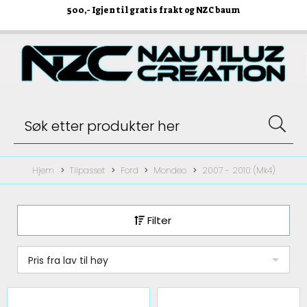
500
,- Igjen til gratis frakt og NZC baum
Hjem
Tilpasset
Ford
Mondeo
2007 - 2010 (Mk4)
Filter
Pris fra lav til høy