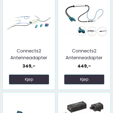
Connects2
Connects2
Antenneadapter
Antenneadapter
(FM) 2 x fakra ...
(FM) 2 x fakra ...
349,-
449,-
Kjøp
Kjøp