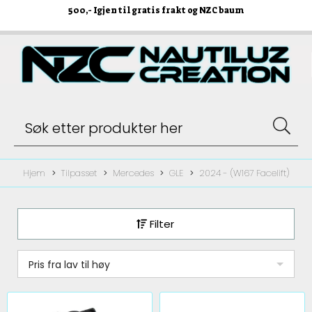
500
,- Igjen til gratis frakt og NZC baum
Hjem
Tilpasset
Mercedes
GLE
2024 - (W167 Facelift)
Filter
Pris fra lav til høy