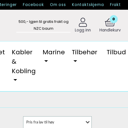
eringer
Facebook
Om oss
Kontaktskjema
Frakt
0
500
,- Igjen til gratis frakt og
NZC baum
Logg inn
Handlekurv
et
Kabler
Marine
Tilbehør
Tilbud
&
Kobling
Pris fra lav til høy