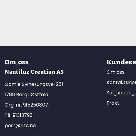
Om oss
Kundese
Nautiluz Creation AS
Om oss
Kontaktskj
Gamle Svinesundsvei 261
Salgsbeting
1789 Berg i Østfold
Frakt
Org. nr. 915250807
Tlf:
91313793
post@nzc.no