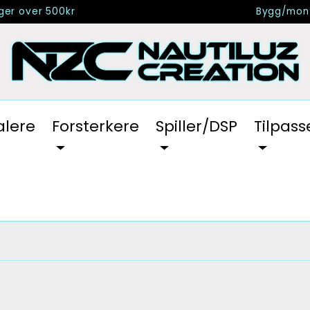
nger over 500kr
Bygg/mont
alere
Forsterkere
Spiller/DSP
Tilpass