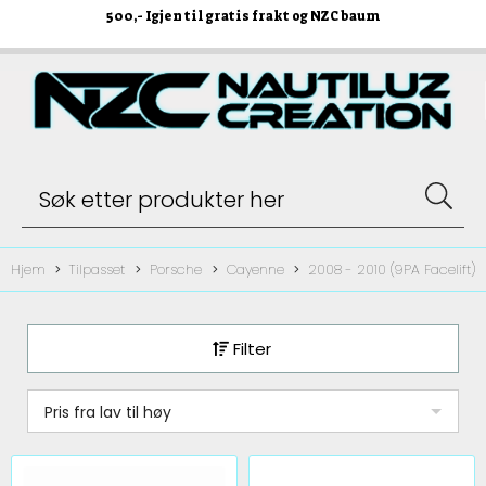
500
,- Igjen til gratis frakt og NZC baum
Hjem
Tilpasset
Porsche
Cayenne
2008 - 2010 (9PA Facelift)
Filter
Pris fra lav til høy