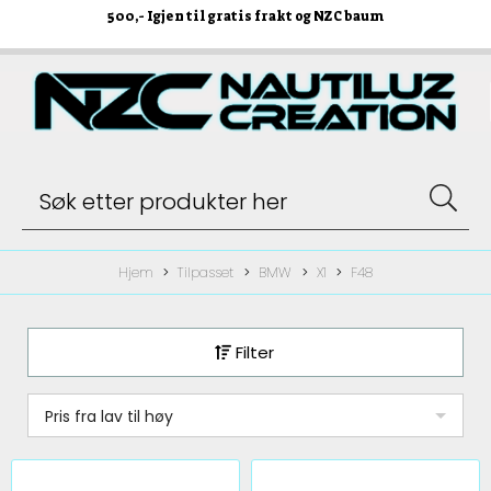
500
,- Igjen til gratis frakt og NZC baum
Hjem
Tilpasset
BMW
X1
F48
Filter
Pris fra lav til høy