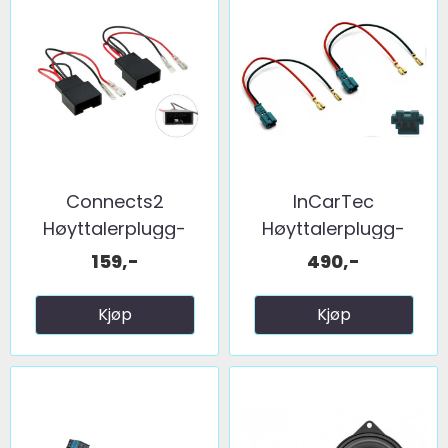
Connects2
InCarTec
Høyttalerplugg-
Høyttalerplugg-
adaptere BMW ...
adaptere ...
159,-
490,-
Kjøp
Kjøp