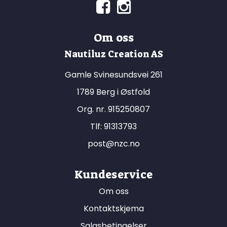
Om oss
Nautiluz Creation AS
Gamle Svinesundsvei 261
1789 Berg i Østfold
Org. nr. 915250807
Tlf:
91313793
post@nzc.no
Kundeservice
Om oss
Kontaktskjema
Salgsbetingelser