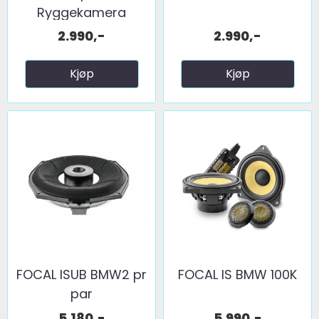
Ryggekamera
(håndtak) (CVBS) ...
2.990,-
2.990,-
Kjøp
Kjøp
FOCAL ISUB BMW2 pr
FOCAL IS BMW 100K
par
5.180,-
5.990,-