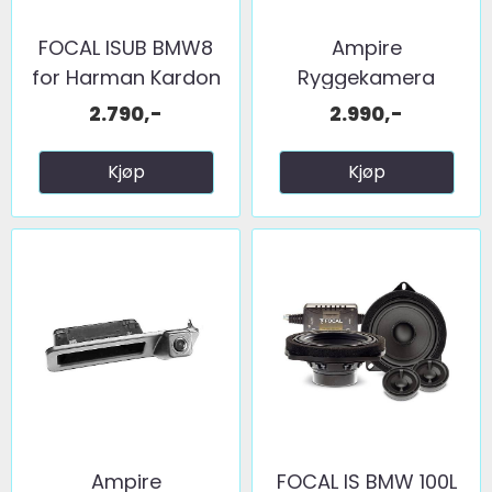
FOCAL ISUB BMW8
Ampire
for Harman Kardon
Ryggekamera
(håndtak) (CVBS) ...
2.790,-
2.990,-
Kjøp
Kjøp
Ampire
FOCAL IS BMW 100L