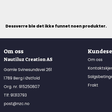
Dessverre ble det ikke funnet noen produkter.
Om oss
Kundese
Nautiluz Creation AS
Om oss
Kontaktskj
Gamle Svinesundsvei 261
Salgsbeting
1789 Berg i Østfold
Frakt
Org. nr. 915250807
Tlf:
91313793
post@nzc.no