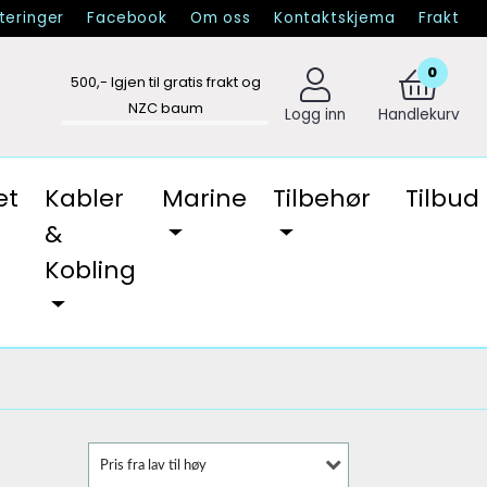
eringer
Facebook
Om oss
Kontaktskjema
Frakt
0
500
,- Igjen til gratis frakt og
NZC baum
Logg inn
Handlekurv
et
Kabler
Marine
Tilbehør
Tilbud
&
Kobling
Pris fra lav til høy