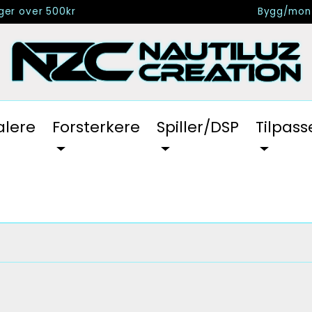
nger over 500kr
Bygg/mont
alere
Forsterkere
Spiller/DSP
Tilpass