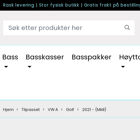
Rask levering
|
Stor fysisk butikk
|
Gratis frakt på bestilli
Bass
Basskasser
Basspakker
Høytt
Hjem
Tilpasset
VW A
Golf
2021 - (Mk8)