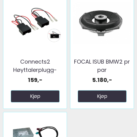
Connects2
FOCAL ISUB BMW2 pr
Høyttalerplugg-
par
adaptere BMW ...
159,-
5.180,-
Kjøp
Kjøp