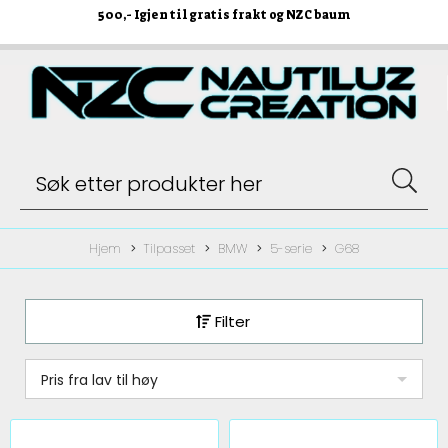
500
,- Igjen til gratis frakt og NZC baum
Hjem
Tilpasset
BMW
5-serie
G68
Filter
Pris fra lav til høy