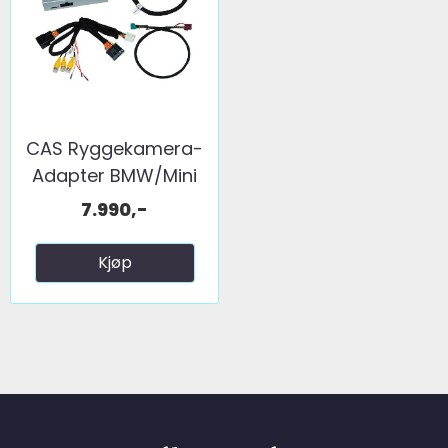
CAS Ryggekamera-
Adapter BMW/Mini
m/NBT ...
7.990,-
Kjøp