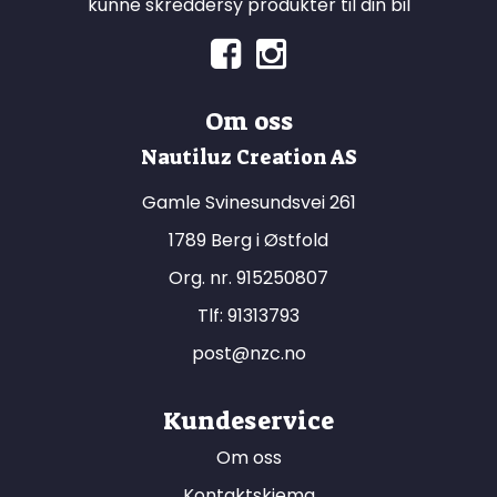
kunne skreddersy produkter til din bil
Om oss
Nautiluz Creation AS
Gamle Svinesundsvei 261
1789 Berg i Østfold
Org. nr. 915250807
Tlf:
91313793
post@nzc.no
Kundeservice
Om oss
Kontaktskjema