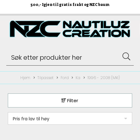
500
,- Igjen til gratis frakt og NZC baum
Hjem
Tilpasset
Ford
Ka
1996 - 2008 (Mk1)
Filter
Pris fra lav til høy