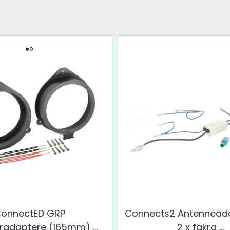
onnectED GRP
Connects2 Antenneada
radaptere (165mm) ...
2 x fakra ...