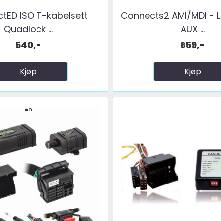
tED ISO T-kabelsett
Connects2 AMI/MDI - L
Quadlock ...
AUX ...
540,-
659,-
Kjøp
Kjøp