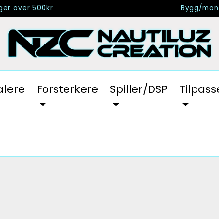
nger over 500kr
Bygg/mont
alere
Forsterkere
Spiller/DSP
Tilpass