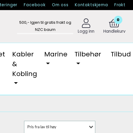
eringer
Facebook
Om oss
Kontaktskjema
Frakt
0
500
,- Igjen til gratis frakt og
NZC baum
Logg inn
Handlekurv
et
Kabler
Marine
Tilbehør
Tilbud
&
Kobling
Pris fra lav til høy