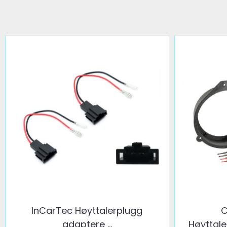
InCarTec Høyttalerplugg
C
adaptere ...
Høyttale