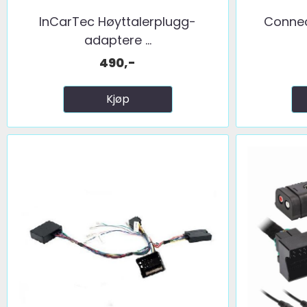
InCarTec Høyttalerplugg-
Connec
adaptere ...
490,-
Kjøp