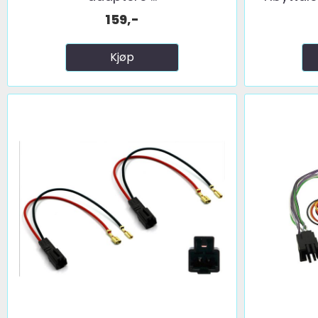
159,-
Kjøp