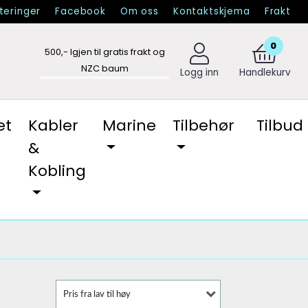
eringer
Facebook
Om oss
Kontaktskjema
Frakt
0
500
,- Igjen til gratis frakt og
NZC baum
Logg inn
Handlekurv
et
Kabler
Marine
Tilbehør
Tilbud
&
Kobling
Pris fra lav til høy