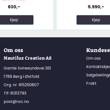
630,-
5.990,-
Kjøp
Kjøp
Om oss
Kundese
Nautiluz Creation AS
Om oss
Kontaktskj
Gamle Svinesundsvei 261
Salgsbeting
1789 Berg i Østfold
Frakt
Org. nr. 915250807
Tlf:
91313793
post@nzc.no