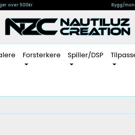
nger over 500kr
Bygg/mont
alere
Forsterkere
Spiller/DSP
Tilpass