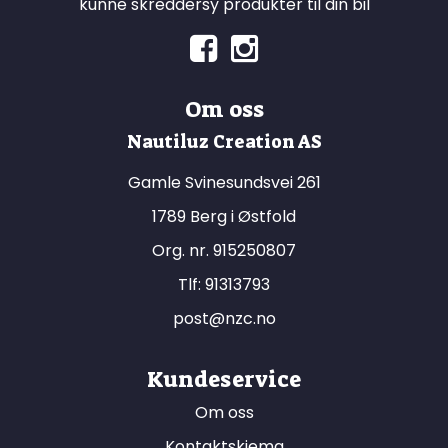
kunne skreddersy produkter til din bil
Om oss
Nautiluz Creation AS
Gamle Svinesundsvei 261
1789 Berg i Østfold
Org. nr. 915250807
Tlf:
91313793
post@nzc.no
Kundeservice
Om oss
Kontaktskjema