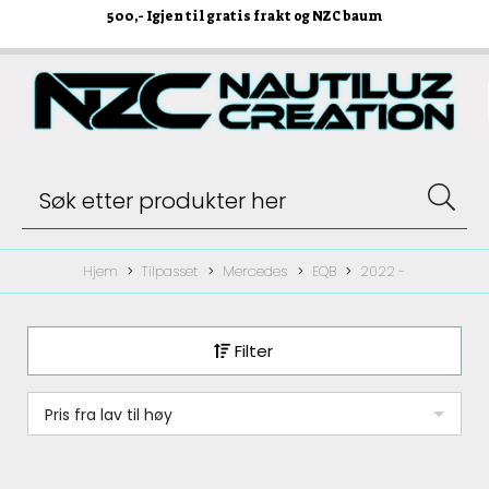
500
,- Igjen til gratis frakt og NZC baum
Hjem
Tilpasset
Mercedes
EQB
2022 -
Filter
Pris fra lav til høy