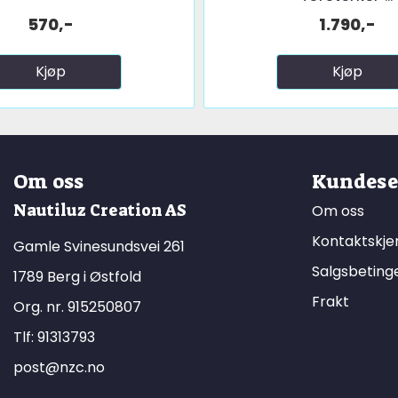
570,-
1.790,-
Kjøp
Kjøp
Om oss
Kundese
Nautiluz Creation AS
Om oss
Kontaktskj
Gamle Svinesundsvei 261
Salgsbeting
1789 Berg i Østfold
Frakt
Org. nr. 915250807
Tlf:
91313793
post@nzc.no