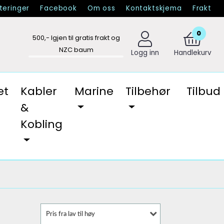
eringer
Facebook
Om oss
Kontaktskjema
Frakt
0
500
,- Igjen til gratis frakt og
NZC baum
Logg inn
Handlekurv
et
Kabler
Marine
Tilbehør
Tilbud
&
Kobling
Pris fra lav til høy