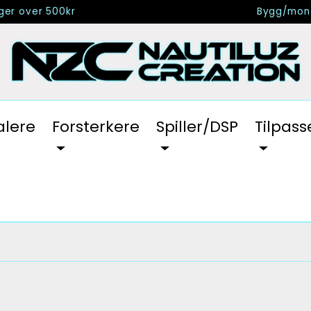
nger over 500kr
Bygg/mont
alere
Forsterkere
Spiller/DSP
Tilpass