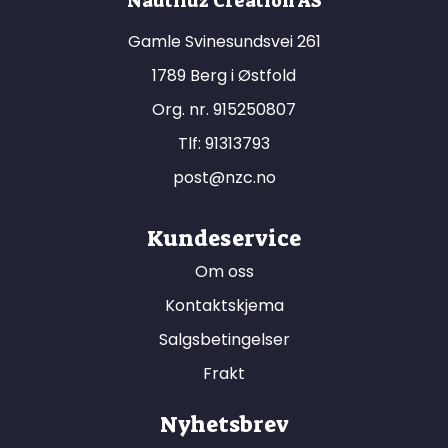
Nautiluz Creation AS
Gamle Svinesundsvei 261
1789 Berg i Østfold
Org. nr. 915250807
Tlf:
91313793
post@nzc.no
Kundeservice
Om oss
Kontaktskjema
Salgsbetingelser
Frakt
Nyhetsbrev