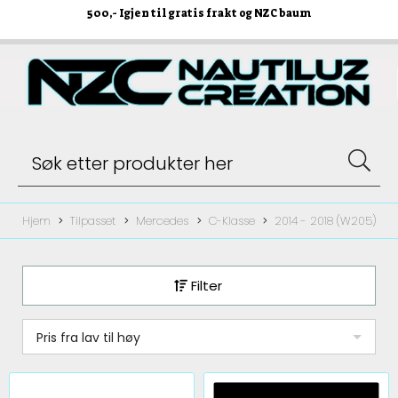
500
,- Igjen til gratis frakt og NZC baum
Hjem
Tilpasset
Mercedes
C-Klasse
2014 - 2018 (W205)
Filter
Pris fra lav til høy