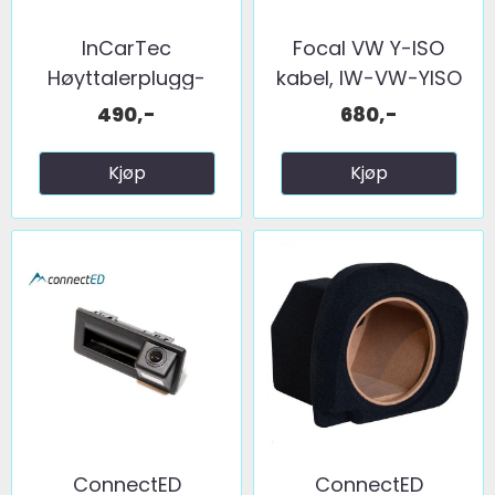
InCarTec
Focal VW Y-ISO
Høyttalerplugg-
kabel, IW-VW-YISO
adaptere ...
490,-
680,-
Kjøp
Kjøp
ConnectED
ConnectED