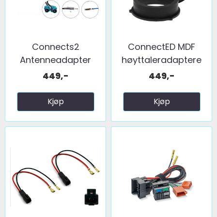
Connects2
ConnectED MDF
Antenneadapter
høyttaleradaptere
(FM) 2 x fakra ...
(165mm) ...
449,-
449,-
Kjøp
Kjøp