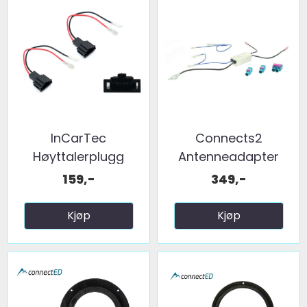
InCarTec
Connects2
Høyttalerplugg
Antenneadapter
adaptere ...
(FM) 2 x fakra ...
159,-
349,-
Kjøp
Kjøp