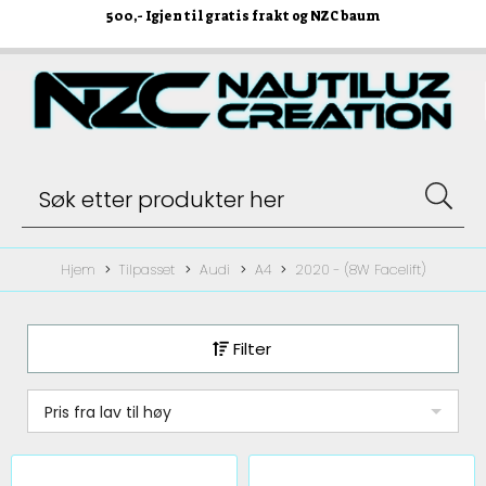
500
,- Igjen til gratis frakt og NZC baum
Hjem
Tilpasset
Audi
A4
2020 - (8W Facelift)
Filter
Pris fra lav til høy