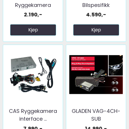
Ryggekamera
Bilspesifikk
(håndtak) (CVBS) ...
basskasse 10" ...
2.190,-
4.590,-
Kjøp
Kjøp
CAS Ryggekamera
GLADEN VAG-4CH-
interface ...
SUB
7.990,-
14.990,-