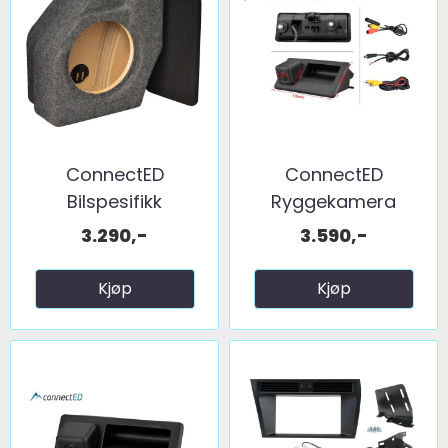
ConnectED
ConnectED
Bilspesifikk
Ryggekamera
basskasse 10" ...
(håndtak) (CVBS) ...
3.290,-
3.590,-
Kjøp
Kjøp