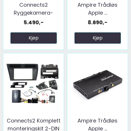
Connects2
Ampire Trådløs
Ryggekamera-
Apple ...
Adapter Audi ...
5.490,-
8.690,-
Kjøp
Kjøp
Connects2 Komplett
Ampire Trådløs
monteringskit 2-DIN
Apple ...