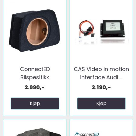
ConnectED
CAS Video in motion
Bilspesifikk
interface Audi ...
basskasse 10" ...
2.990,-
3.190,-
Kjøp
Kjøp