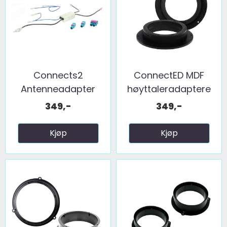
Connects2
ConnectED MDF
Antenneadapter
høyttaleradaptere
(FM) 2 x fakra ...
(165mm) ...
349,-
349,-
Kjøp
Kjøp