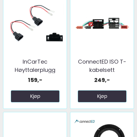
InCarTec
ConnectED ISO T-
Høyttalerplugg
kabelsett
adaptere ...
Audi/Skoda/VW ...
159,-
249,-
Kjøp
Kjøp