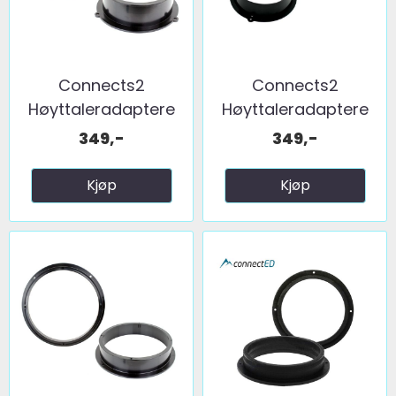
Connects2
Connects2
Høyttaleradaptere
Høyttaleradaptere
(165mm) ...
(165mm) ...
349,-
349,-
Kjøp
Kjøp