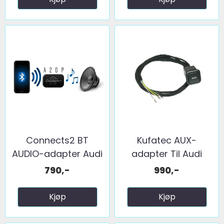
Connects2 BT
Kufatec AUX-
AUDIO-adapter Audi
adapter Til Audi
...
A4/A5/Q5 ...
790,-
990,-
Kjøp
Kjøp