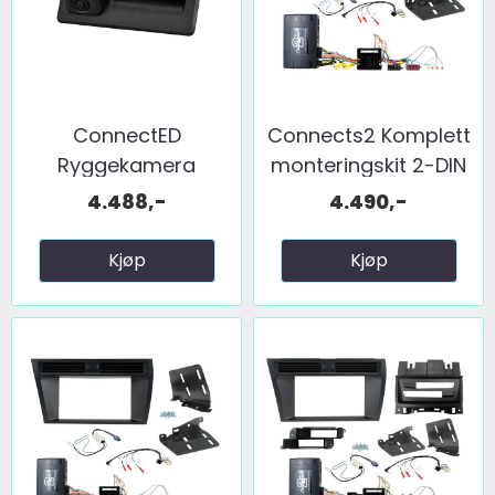
ConnectED
Connects2 Komplett
Ryggekamera
monteringskit 2-DIN
(håndtak) (CVBS) ...
...
4.488,-
4.490,-
Kjøp
Kjøp