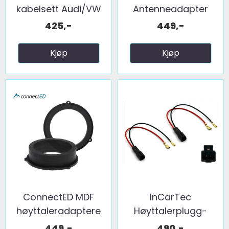
kabelsett Audi/VW
Antenneadapter
(Ny type ...
(FM) 2 x fakra ...
425,-
449,-
Kjøp
Kjøp
ConnectED MDF
InCarTec
høyttaleradaptere
Høyttalerplugg-
(165mm) ...
adaptere ...
449,-
490,-