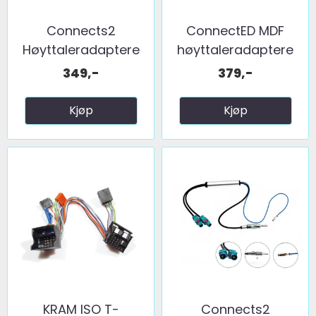
Connects2
ConnectED MDF
Høyttaleradaptere
høyttaleradaptere
(200mm) ...
(200mm) ...
349,-
379,-
Kjøp
Kjøp
KRAM ISO T-
Connects2