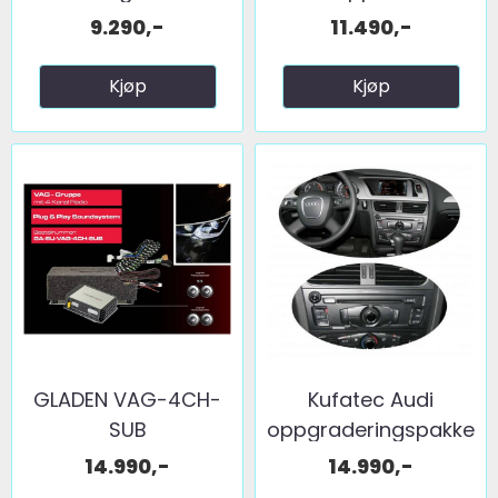
...
9.290,-
11.490,-
Kjøp
Kjøp
GLADEN VAG-4CH-
Kufatec Audi
SUB
oppgraderingspakke
A4 (8K) ...
14.990,-
14.990,-