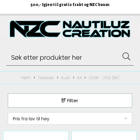
500
,- Igjen til gratis frakt og NZC baum
Hjem
Tilpasset
Audi
A4
2008 - 2012 (8K)
Filter
Pris fra lav til høy