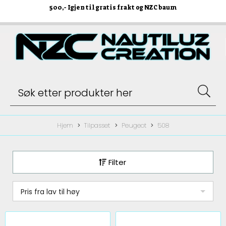
500
,- Igjen til gratis frakt og NZC baum
Hjem
Tilpasset
Peugeot
508
Filter
Pris fra lav til høy