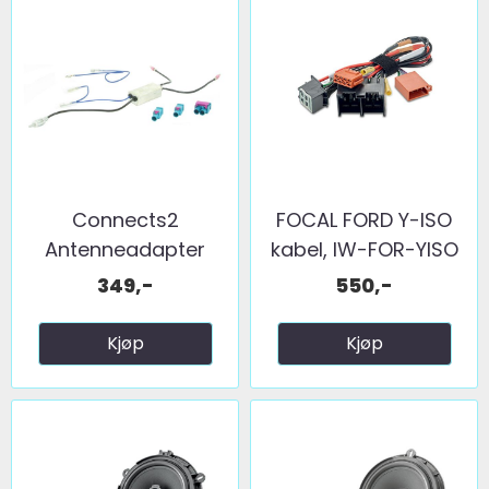
Connects2
FOCAL FORD Y-ISO
Antenneadapter
kabel, IW-FOR-YISO
(FM) 2 x fakra ...
349,-
550,-
Kjøp
Kjøp