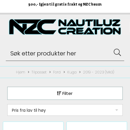
500
,- Igjen til gratis frakt og NZC baum
Hjem
Tilpasset
Ford
Kuga
2019 - 2023 (Mk3)
Filter
Pris fra lav til høy