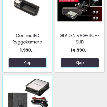
ConnectED
GLADEN VAG-4CH-
Ryggekamera
SUB
(håndtak) (CVBS) ...
1.990,-
14.990,-
Kjøp
Kjøp