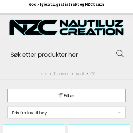
500
,- Igjen til gratis frakt og NZC baum
Hjem
Tilpasset
Audi
Q8
Filter
Pris fra lav til høy