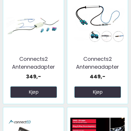
Connects2
Connects2
Antenneadapter
Antenneadapter
(FM) 2 x fakra ...
(FM) 2 x fakra ...
349,-
449,-
Kjøp
Kjøp