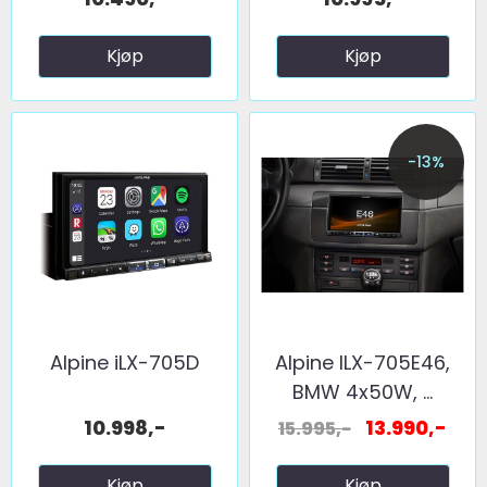
Kjøp
Kjøp
-13%
Alpine iLX-705D
Alpine ILX-705E46,
BMW 4x50W, ...
10.998,-
13.990,-
15.995,-
Kjøp
Kjøp