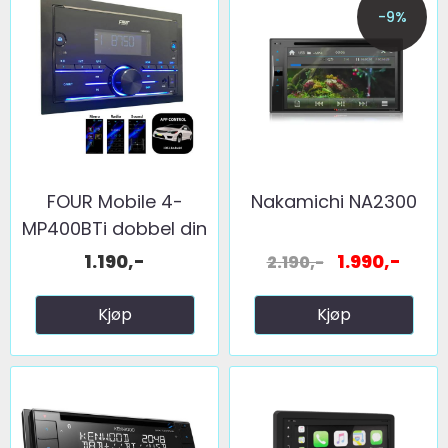
-9%
FOUR Mobile 4-
Nakamichi NA2300
MP400BTi dobbel din
kort ...
1.190,-
1.990,-
2.190,-
Kjøp
Kjøp