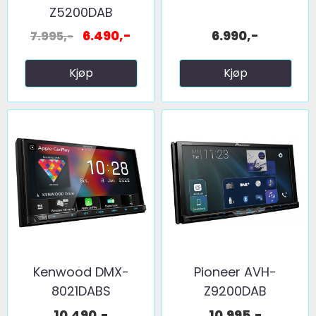
Z5200DAB
6.490,-
6.990,-
7.995,-
Kjøp
Kjøp
Kenwood DMX-
Pioneer AVH-
8021DABS
Z9200DAB
10.490,-
10.995,-