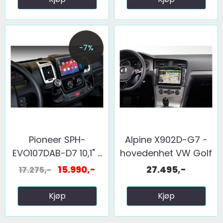
-7%
Pioneer SPH-
Alpine X902D-G7 -
EVO107DAB-D7 10,1" ...
hovedenhet VW Golf
7
15.990,-
27.495,-
17.275,-
Kjøp
Kjøp