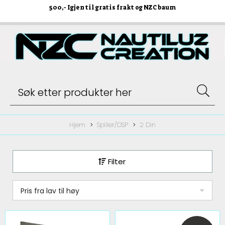
500
,- Igjen til gratis frakt og NZC baum
Hjem
Spiller/DSP
2 Din
Filter
Pris fra lav til høy