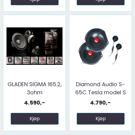
GLADEN SIGMA 165.2,
Diamond Audio S-
3ohm
65C Tesla model S
2ohm
4.590,-
4.790,-
Kjøp
Kjøp