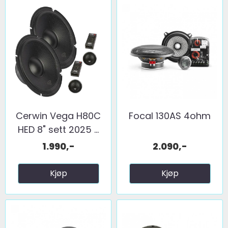
Cerwin Vega H80C
Focal 130AS 4ohm
HED 8" sett 2025 ...
1.990,-
2.090,-
Kjøp
Kjøp