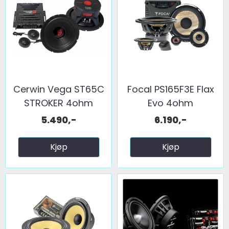
Cerwin Vega ST65C
Focal PS165F3E Flax
STROKER 4ohm
Evo 4ohm
5.490,-
6.190,-
Kjøp
Kjøp