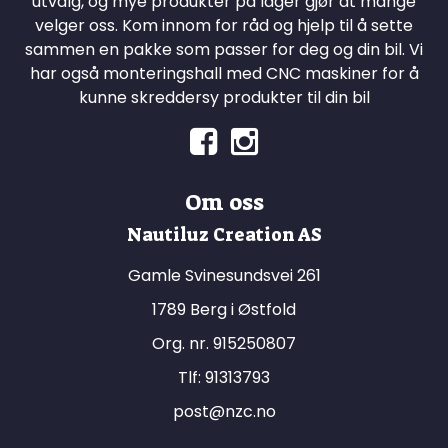
utvalg, og mye produkter på lager gjør at mange
velger oss. Kom innom for råd og hjelp til å sette
sammen en pakke som passer for deg og din bil. Vi
har også monteringshall med CNC maskiner for å
kunne skreddersy produkter til din bil
Om oss
Nautiluz Creation AS
Gamle Svinesundsvei 261
1789 Berg i Østfold
Org. nr. 915250807
Tlf:
91313793
post@nzc.no