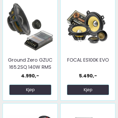
Ground Zero GZUC
FOCAL ES100K EVO
165.2SQ 140W RMS
4.990,-
5.490,-
Kjøp
Kjøp