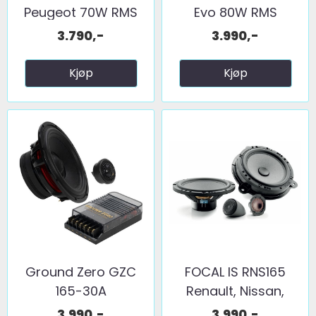
Peugeot 70W RMS
Evo 80W RMS
3.790,-
3.990,-
Kjøp
Kjøp
Ground Zero GZC
FOCAL IS RNS165
165-30A
Renault, Nissan,
Jubileumsmodell
Dacia
3.990,-
3.990,-