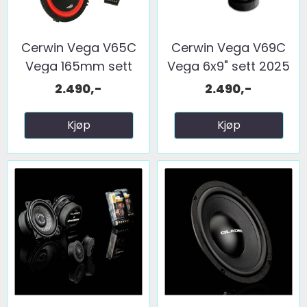
Cerwin Vega V65C
Cerwin Vega V69C
Vega 165mm sett
Vega 6x9" sett 2025
2025 ...
...
2.490,-
2.490,-
Kjøp
Kjøp