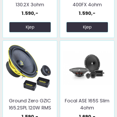
130.2X 3ohm
400FX 4ohm
1.590,-
1.590,-
Kjøp
Kjøp
Ground Zero GZIC
Focal ASE 165S Slim
165.2SPL 120W RMS
4ohm
1.590,-
1.690,-