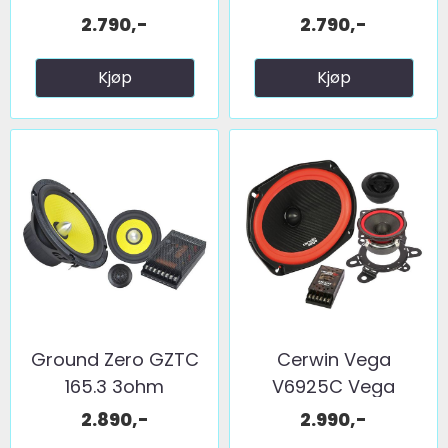
2.790,-
2.790,-
Kjøp
Kjøp
Ground Zero GZTC
Cerwin Vega
165.3 3ohm
V6925C Vega
6x9/2,5" sett ...
2.890,-
2.990,-