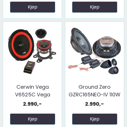
Kjøp
Kjøp
Cerwin Vega
Ground Zero
V6525C Vega
GZRC165NEO-IV 110W
165/63mm sett ...
RMS
2.990,-
2.990,-
Kjøp
Kjøp