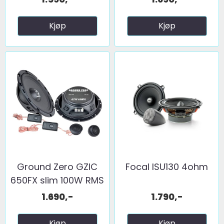
Kjøp
Kjøp
Ground Zero GZIC
Focal ISU130 4ohm
650FX slim 100W RMS
1.690,-
1.790,-
Kjøp
Kjøp