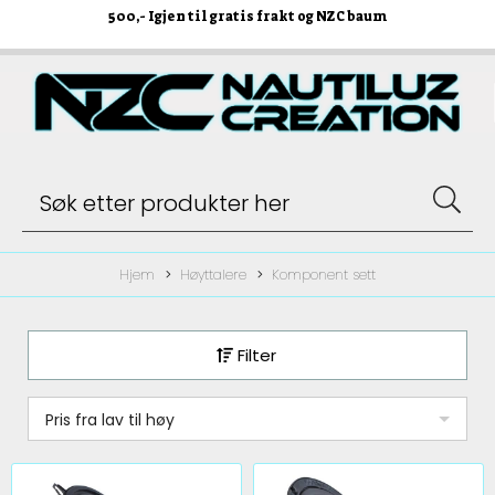
500
,- Igjen til gratis frakt og NZC baum
Hjem
Høyttalere
Komponent sett
Filter
Pris fra lav til høy