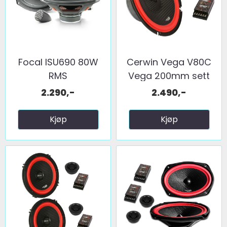
Focal ISU690 80W
Cerwin Vega V80C
RMS
Vega 200mm sett
2025 ...
2.290,-
2.490,-
Kjøp
Kjøp