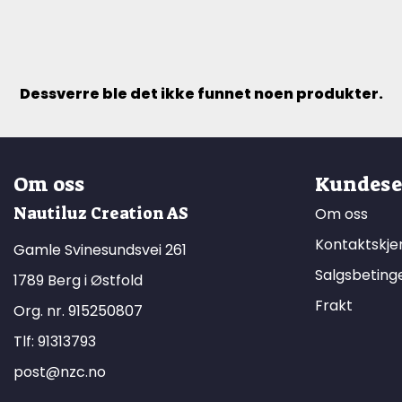
Dessverre ble det ikke funnet noen produkter.
Om oss
Kundese
Nautiluz Creation AS
Om oss
Kontaktskj
Gamle Svinesundsvei 261
Salgsbeting
1789 Berg i Østfold
Frakt
Org. nr. 915250807
Tlf:
91313793
post@nzc.no