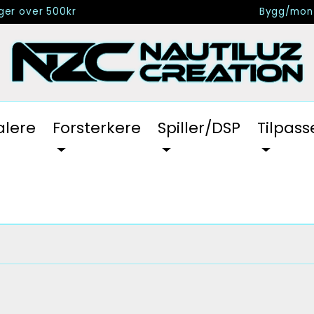
nger over 500kr
Bygg/mont
alere
Forsterkere
Spiller/DSP
Tilpass