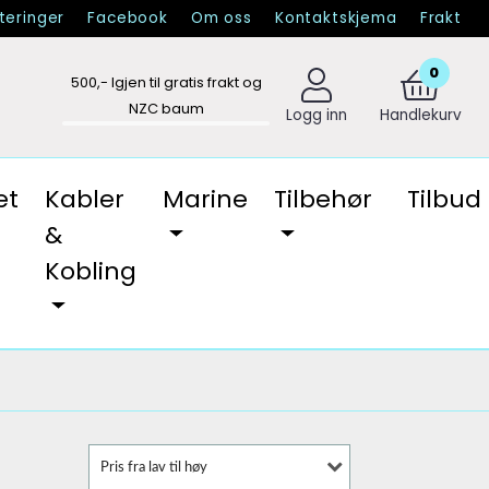
eringer
Facebook
Om oss
Kontaktskjema
Frakt
0
500
,- Igjen til gratis frakt og
NZC baum
Logg inn
Handlekurv
et
Kabler
Marine
Tilbehør
Tilbud
&
Kobling
Pris fra lav til høy