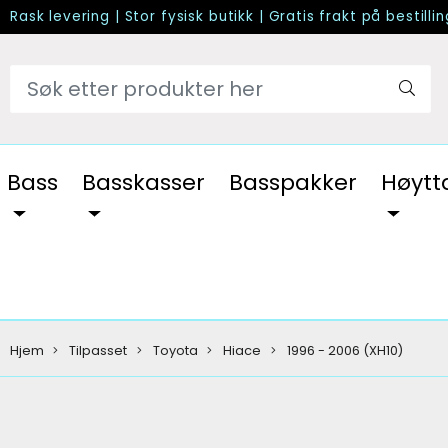
Rask levering
|
Stor fysisk butikk
|
Gratis frakt på bestilli
Bass
Basskasser
Basspakker
Høytt
Hjem
Tilpasset
Toyota
Hiace
1996 - 2006 (XH10)