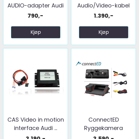
AUDIO-adapter Audi
Audio/Video-kabel
...
Til Audi ...
790,-
1.390,-
Kjøp
Kjøp
CAS Video in motion
ConnectED
interface Audi ...
Ryggekamera
(håndtak) (CVBS) ...
3.190,-
3.590,-