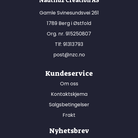
Nautiluz Creation AS
Gamle Svinesundsvei 261
1789 Berg i Østfold
Org. nr. 915250807
Tlf:
91313793
post@nzc.no
Kundeservice
Om oss
Kontaktskjema
Salgsbetingelser
Frakt
Nyhetsbrev