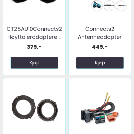
CT25AU10Connects2
Connects2
Høyttaleradaptere ...
Antenneadapter
(FM) 2 x fakra ...
379,-
449,-
Kjøp
Kjøp