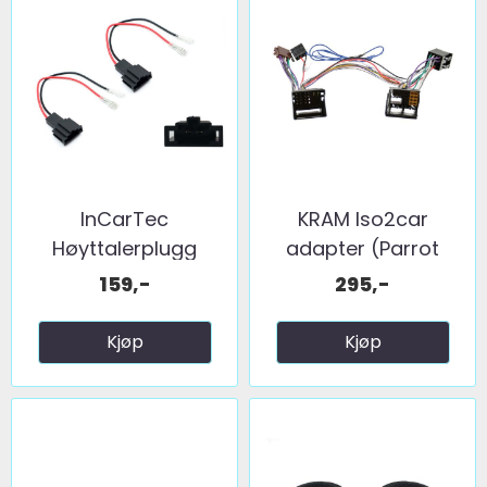
InCarTec
KRAM Iso2car
Høyttalerplugg
adapter (Parrot
adaptere ...
CK/MKi ...
159,-
295,-
Kjøp
Kjøp