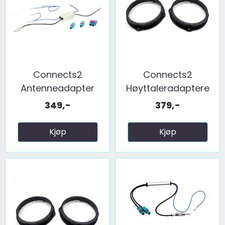
Connects2
Connects2
Antenneadapter
Høyttaleradaptere
(FM) 2 x fakra ...
(200mm) ...
349,-
379,-
Kjøp
Kjøp