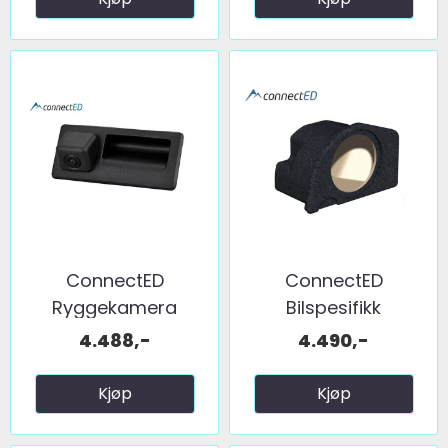
ConnectED
ConnectED
Ryggekamera
Bilspesifikk
(håndtak) (CVBS) ...
basskasse 10" ...
4.488,-
4.490,-
Kjøp
Kjøp