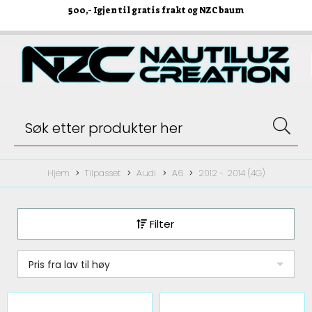
500
,- Igjen til gratis frakt og NZC baum
Hjem
Tilpasset
Audi
A6
2012 - 2014 (4G)
Filter
Pris fra lav til høy