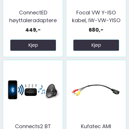
ConnectED
Focal VW Y-ISO
høyttaleradaptere
kabel, IW-VW-YISO
(165mm) ...
449,-
680,-
Kjøp
Kjøp
Connects2 BT
Kufatec AMI