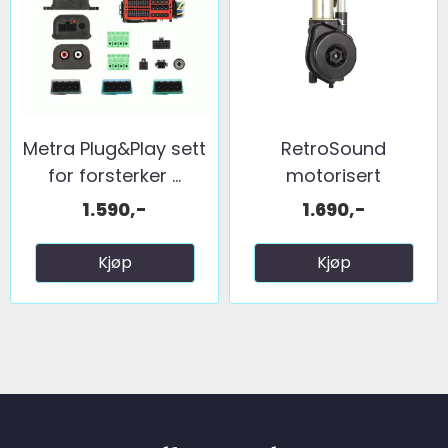
Metra Plug&Play sett
RetroSound
for forsterker ...
motorisert
teleskopantenne ...
1.590,-
1.690,-
Kjøp
Kjøp