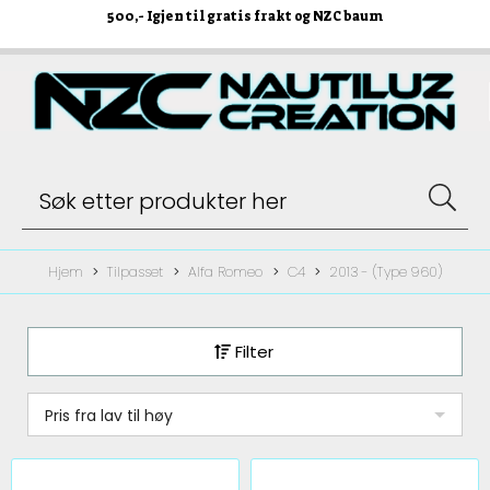
500
,- Igjen til gratis frakt og NZC baum
Hjem
Tilpasset
Alfa Romeo
C4
2013 - (Type 960)
Filter
Pris fra lav til høy