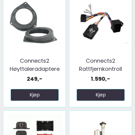
Connects2
Connects2
Høyttaleradaptere
Rattfjernkontroll
(100-120mm) ...
interface ...
249,-
1.590,-
Kjøp
Kjøp