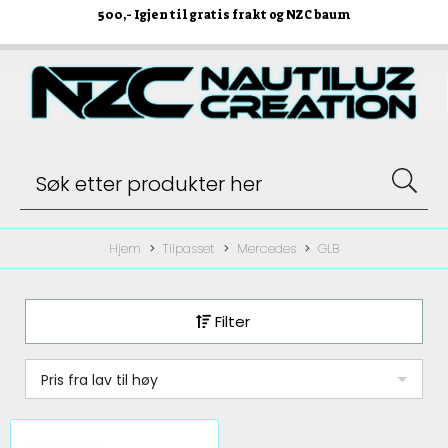
500
,- Igjen til gratis frakt og NZC baum
Hjem
Tilpasset
Mercedes
GLB
Filter
Pris fra lav til høy