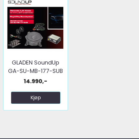
GLADEN SoundUp
GA-SU-MB-177-SUB
MB GLA, ...
14.990,-
Kjøp