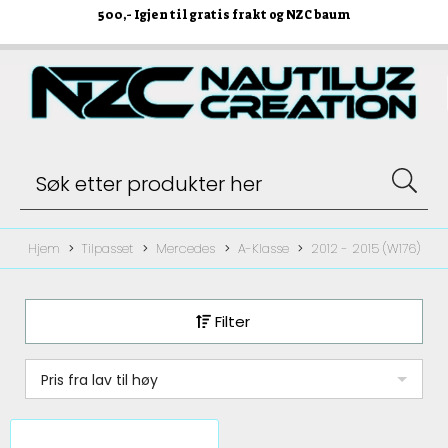
500
,- Igjen til gratis frakt og NZC baum
Hjem
Tilpasset
Mercedes
A-Klasse
2012 - 2015 (W176)
Filter
Pris fra lav til høy