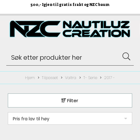
500
,- Igjen til gratis frakt og NZC baum
Hjem
Tilpasset
Valtra
T- Serie
2017 -
Filter
Pris fra lav til høy