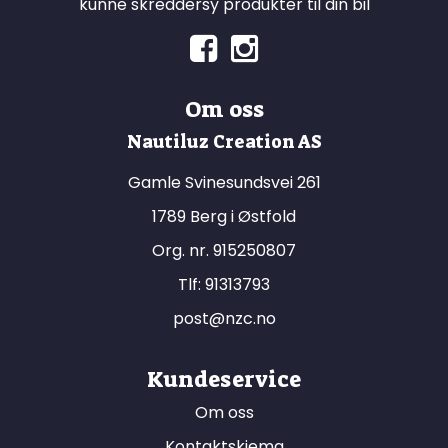
kunne skreddersy produkter til din bil
Om oss
Nautiluz Creation AS
Gamle Svinesundsvei 261
1789 Berg i Østfold
Org. nr. 915250807
Tlf:
91313793
post@nzc.no
Kundeservice
Om oss
Kontaktskjema