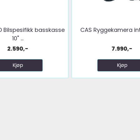
 Bilspesifikk basskasse
CAS Ryggekamera inte
10" ...
2.590,-
7.990,-
Kjøp
Kjøp