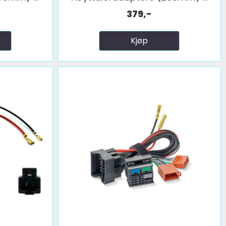
379,-
Kjøp