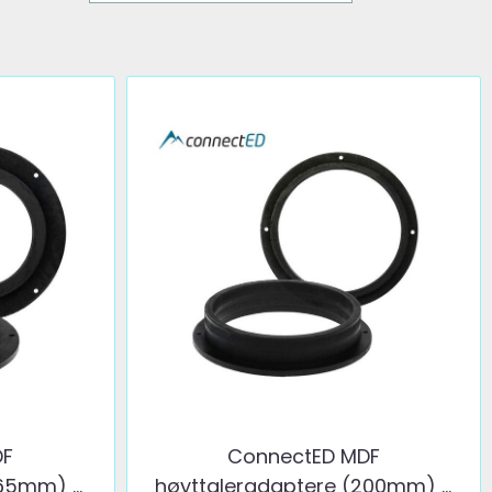
DF
ConnectED MDF
65mm) ...
høyttaleradaptere (200mm) ...