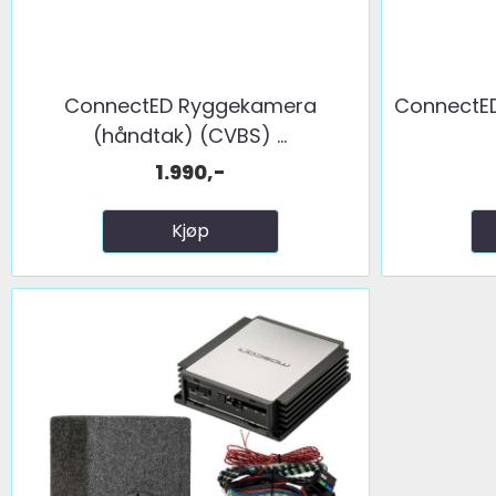
ConnectED Ryggekamera
ConnectED
(håndtak) (CVBS) ...
1.990,-
Kjøp