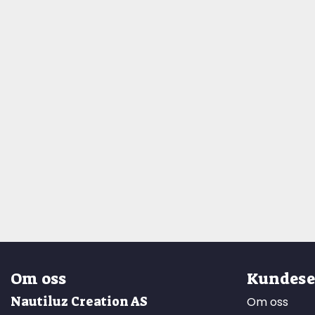
Om oss
Kundese
Nautiluz Creation AS
Om oss