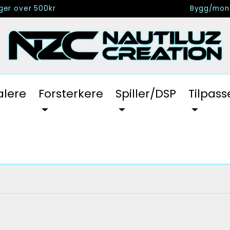
nger over 500kr
Bygg/mont
alere
Forsterkere
Spiller/DSP
Tilpass