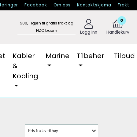
eringer
Facebook
Om oss
Kontaktskjema
Frakt
0
500
,- Igjen til gratis frakt og
NZC baum
Logg inn
Handlekurv
et
Kabler
Marine
Tilbehør
Tilbud
&
Kobling
Pris fra lav til høy