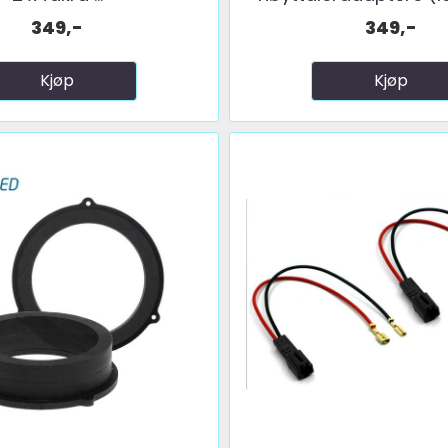
349,-
349,-
Kjøp
Kjøp