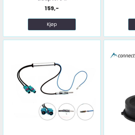
159,-
Kjøp