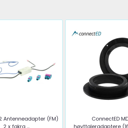
2 Antenneadapter (FM)
ConnectED M
2 x fakra ...
høyttaleradaptere (1