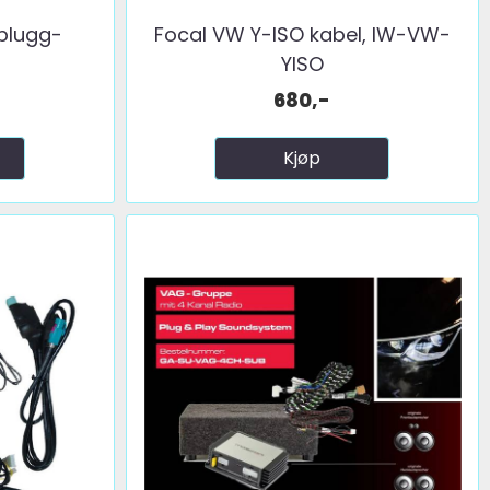
plugg-
Focal VW Y-ISO kabel, IW-VW-
YISO
680,-
Kjøp