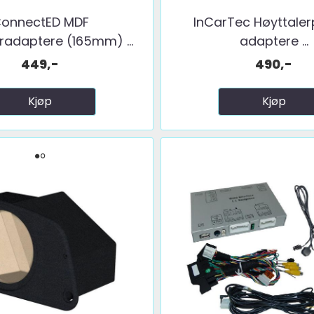
onnectED MDF
InCarTec Høyttaler
radaptere (165mm) ...
adaptere ...
449,-
490,-
Kjøp
Kjøp