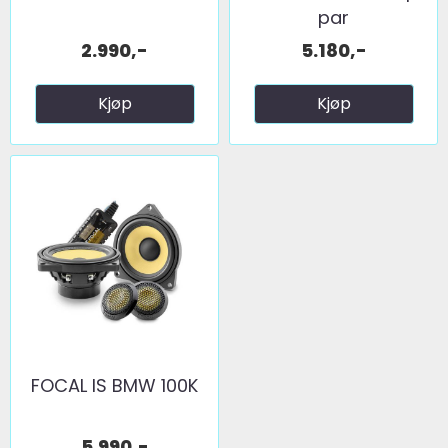
par
2.990,-
5.180,-
Kjøp
Kjøp
FOCAL IS BMW 100K
5.990,-