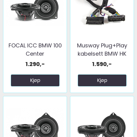
FOCAL ICC BMW 100
Musway Plug+Play
Center
kabelsett BMW HK
Sound ...
1.290,-
1.590,-
Kjøp
Kjøp