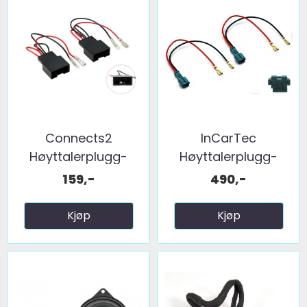
Connects2
InCarTec
Høyttalerplugg-
Høyttalerplugg-
adaptere BMW ...
adaptere ...
159,-
490,-
Kjøp
Kjøp