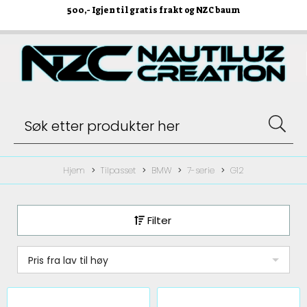
500
,- Igjen til gratis frakt og NZC baum
Hjem
Tilpasset
BMW
7-serie
G12
Filter
Pris fra lav til høy