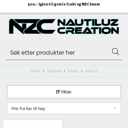
500
,- Igjen til gratis frakt og NZC baum
Hjem
Tilpasset
Toyota
Verso S
Filter
Pris fra lav til høy