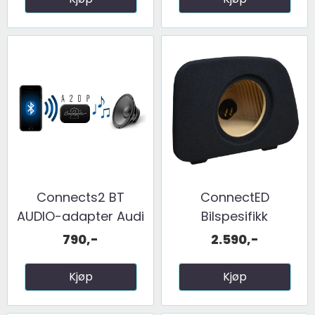
Connects2 BT
ConnectED
AUDIO-adapter Audi
Bilspesifikk
...
basskasse 8" ...
790,-
2.590,-
Kjøp
Kjøp