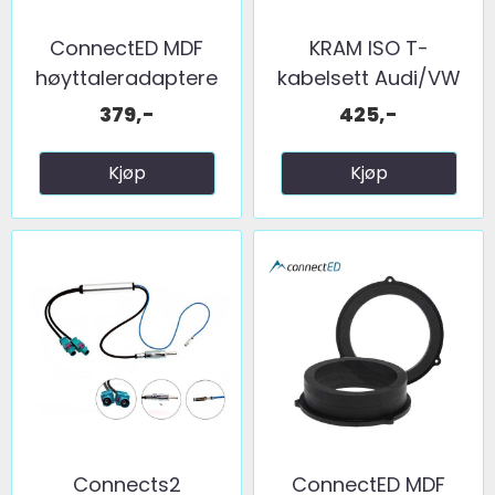
ConnectED MDF
KRAM ISO T-
høyttaleradaptere
kabelsett Audi/VW
(200mm) ...
(Ny type ...
379,-
425,-
Kjøp
Kjøp
Connects2
ConnectED MDF