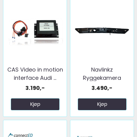
CAS Video in motion
Navlinkz
interface Audi ...
Ryggekamera
(håndtak) (CVBS) ...
3.190,-
3.490,-
Kjøp
Kjøp