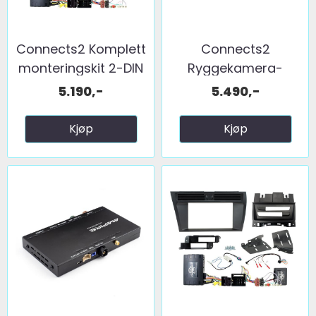
Connects2 Komplett
Connects2
monteringskit 2-DIN
Ryggekamera-
...
Adapter Audi ...
5.190,-
5.490,-
Kjøp
Kjøp