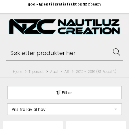
500
,- Igjen til gratis frakt og NZC baum
Hjem
Tilpasset
Audi
A5
2012 - 2016 (8T Facelift)
Filter
Pris fra lav til høy