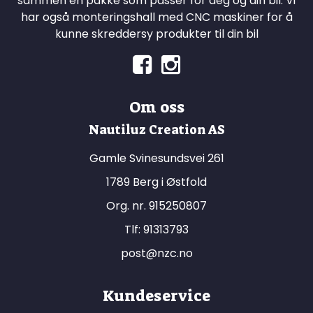
sammen en pakke som passer for deg og din bil. Vi
har også monteringshall med CNC maskiner for å
kunne skreddersy produkter til din bil
Om oss
Nautiluz Creation AS
Gamle Svinesundsvei 261
1789 Berg i Østfold
Org. nr. 915250807
Tlf:
91313793
post@nzc.no
Kundeservice