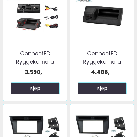
ConnectED
ConnectED
Ryggekamera
Ryggekamera
(håndtak) (CVBS) ...
(håndtak) (CVBS) ...
3.590,-
4.488,-
Kjøp
Kjøp