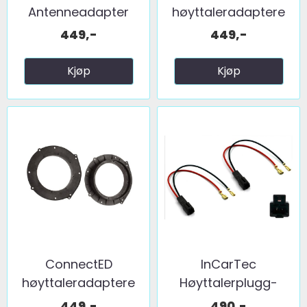
Antenneadapter
høyttaleradaptere
(FM) 2 x fakra ...
(165mm) ...
449,-
449,-
Kjøp
Kjøp
ConnectED
InCarTec
høyttaleradaptere
Høyttalerplugg-
(165mm) ...
adaptere ...
449,-
490,-