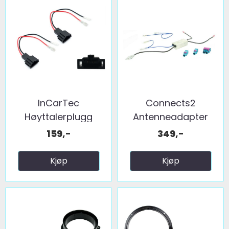
InCarTec
Connects2
Høyttalerplugg
Antenneadapter
adaptere ...
(FM) 2 x fakra ...
159,-
349,-
Kjøp
Kjøp