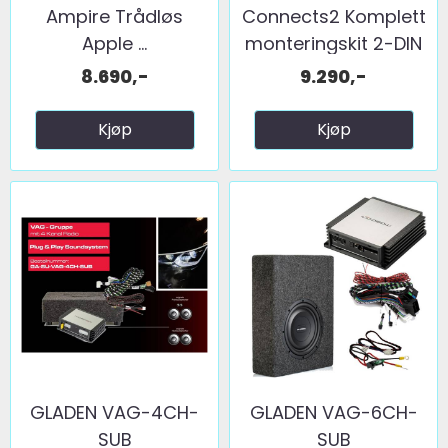
Ampire Trådløs
Connects2 Komplett
Apple ...
monteringskit 2-DIN
...
8.690,-
9.290,-
Kjøp
Kjøp
GLADEN VAG-4CH-
GLADEN VAG-6CH-
SUB
SUB