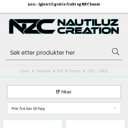
500
,- Igjen til gratis frakt og NZC baum
Hjem
Tilpasset
Fiat
Panda
2012 - (Mk3)
Filter
Pris fra lav til høy