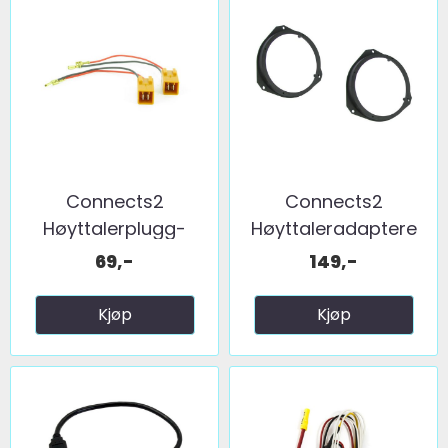
Connects2
Connects2
Høyttalerplugg-
Høyttaleradaptere
adaptere ...
(165mm) ...
69,-
149,-
Kjøp
Kjøp