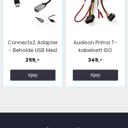
Connects2 Adapter
Audison Prima T-
- Beholde USB Med
kabelsett ISO
grå ...
259,-
349,-
Kjøp
Kjøp