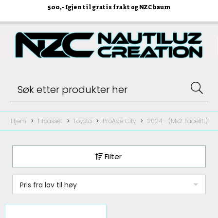
500
,- Igjen til gratis frakt og NZC baum
Hjem
Tilpasset
Toyota
ProAce City
2024 - (Mk2 Facelift)
Filter
Pris fra lav til høy