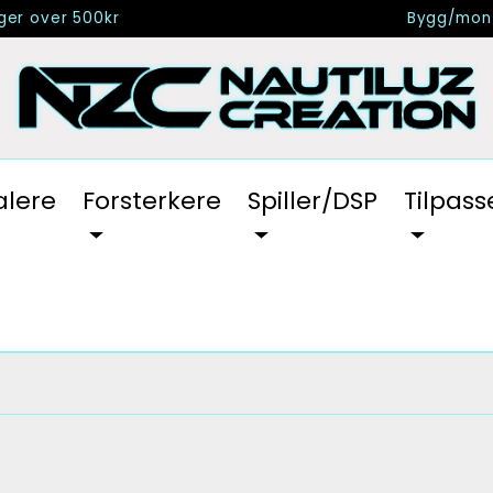
nger over 500kr
Bygg/mont
alere
Forsterkere
Spiller/DSP
Tilpass