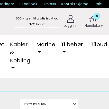
eringer
Facebook
Om oss
Kontaktskjema
Frakt
0
500
,- Igjen til gratis frakt og
NZC baum
Logg inn
Handlekurv
et
Kabler
Marine
Tilbehør
Tilbud
&
Kobling
Pris fra lav til høy