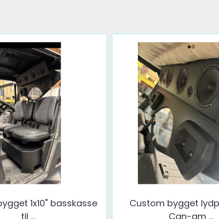
ygget 1x10" basskasse
Custom bygget lydpl
til ...
Can-am ...