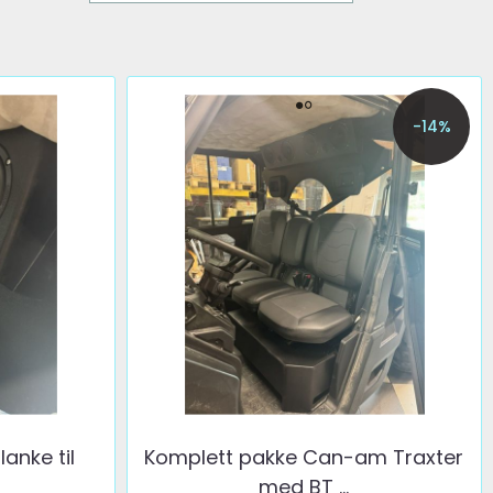
-14%
anke til
Komplett pakke Can-am Traxter
med BT ...