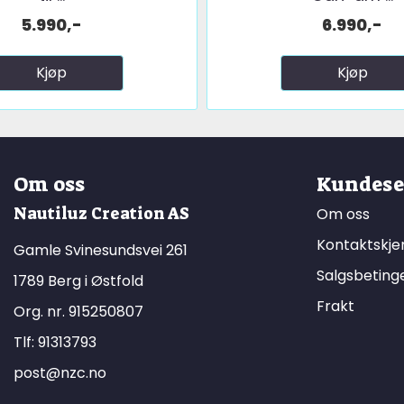
5.990,-
6.990,-
Kjøp
Kjøp
Om oss
Kundese
Nautiluz Creation AS
Om oss
Kontaktskj
Gamle Svinesundsvei 261
Salgsbeting
1789 Berg i Østfold
Frakt
Org. nr. 915250807
Tlf:
91313793
post@nzc.no