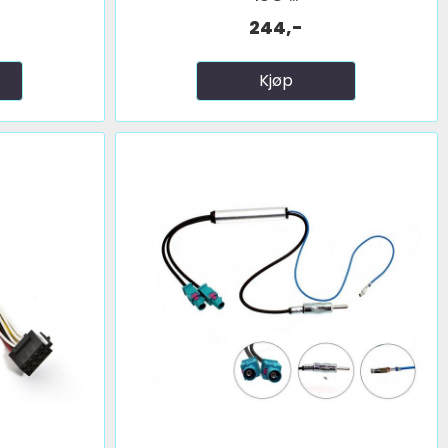
244,-
Kjøp