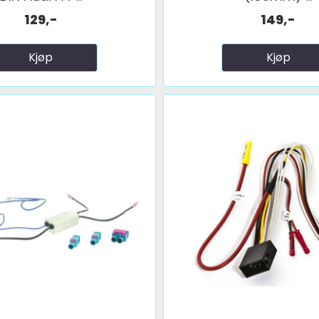
129,-
149,-
Kjøp
Kjøp