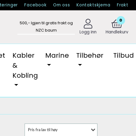
eringer
Facebook
Om oss
Kontaktskjema
Frakt
0
500
,- Igjen til gratis frakt og
NZC baum
Logg inn
Handlekurv
et
Kabler
Marine
Tilbehør
Tilbud
&
Kobling
Pris fra lav til høy