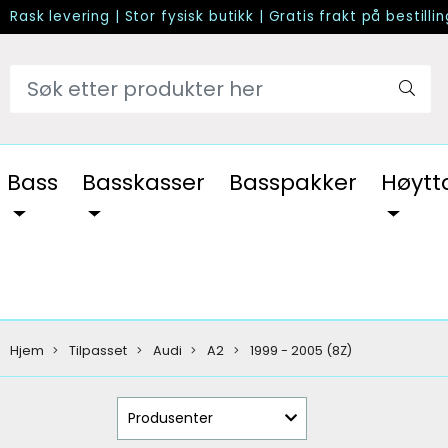
Rask levering
|
Stor fysisk butikk
|
Gratis frakt på bestilli
Bass
Basskasser
Basspakker
Høytt
Hjem
Tilpasset
Audi
A2
1999 - 2005 (8Z)
Produsenter