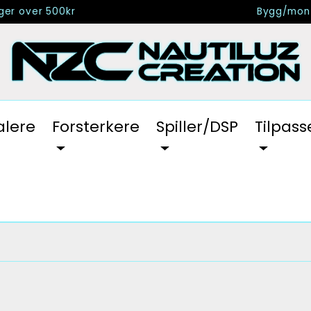
nger over 500kr
Bygg/mont
alere
Forsterkere
Spiller/DSP
Tilpass