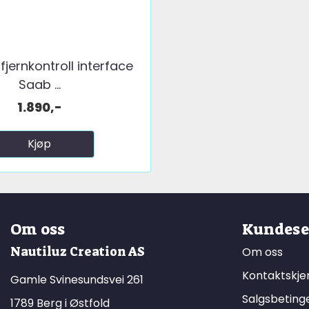
fjernkontroll interface
Saab ...
1.890,-
Kjøp
Om oss
Kundese
Nautiluz Creation AS
Om oss
Kontaktskj
Gamle Svinesundsvei 261
Salgsbeting
1789 Berg i Østfold