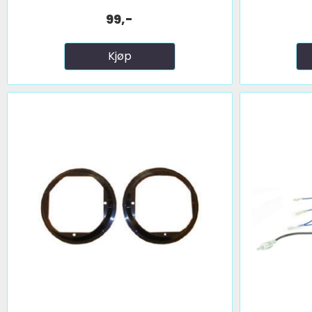
99,-
Kjøp