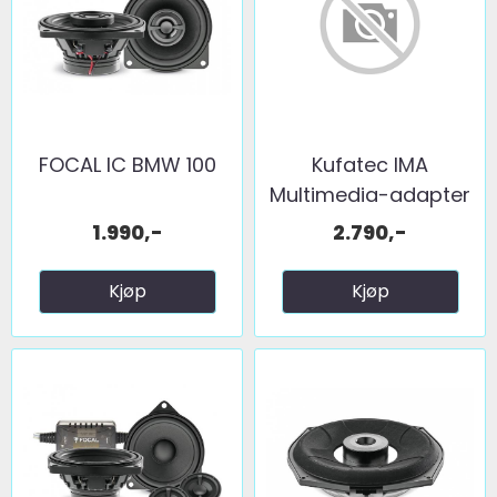
FOCAL IC BMW 100
Kufatec IMA
Multimedia-adapter
BMW ...
1.990,-
2.790,-
Kjøp
Kjøp