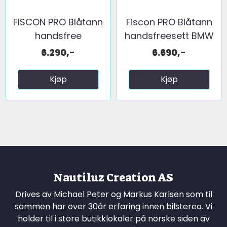
FISCON PRO Blåtann
Fiscon PRO Blåtann
handsfree
handsfreesett BMW
m/koding! ...
...
6.290,-
6.690,-
Kjøp
Kjøp
Nautiluz Creation AS
Drives av Michael Peter og Markus Karlsen som til
sammen har over 30år erfaring innen bilstereo. Vi
holder til i store butikklokaler på norske siden av