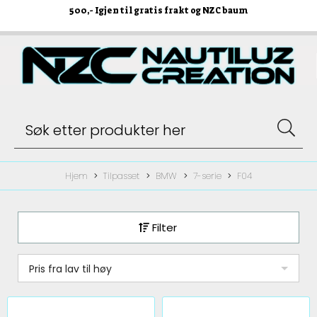
500
,- Igjen til gratis frakt og NZC baum
Hjem
Tilpasset
BMW
7-serie
F04
Filter
Pris fra lav til høy