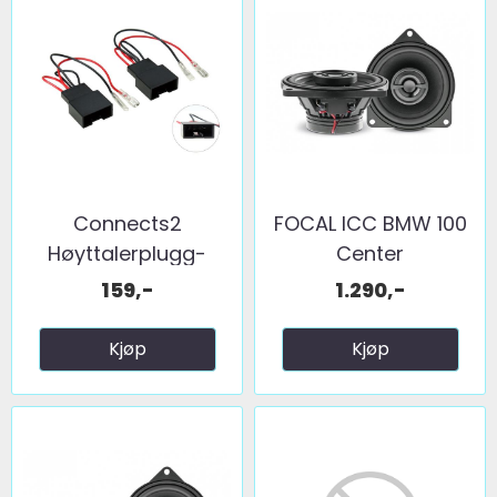
Connects2
FOCAL ICC BMW 100
Høyttalerplugg-
Center
adaptere BMW ...
159,-
1.290,-
Kjøp
Kjøp