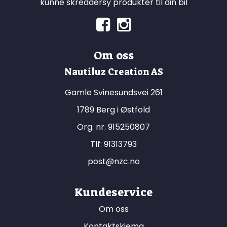
kunne skreddersy produkter til din bil
Om oss
Nautiluz Creation AS
Gamle Svinesundsvei 261
1789 Berg i Østfold
Org. nr. 915250807
Tlf:
91313793
post@nzc.no
Kundeservice
Om oss
Kontaktskjema