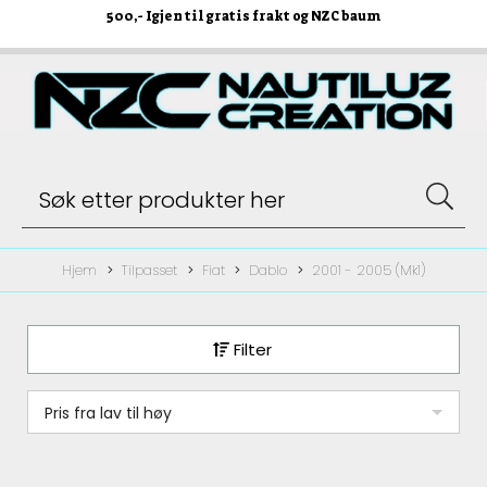
500
,- Igjen til gratis frakt og NZC baum
Hjem
Tilpasset
Fiat
Dablo
2001 - 2005 (Mk1)
Filter
Pris fra lav til høy