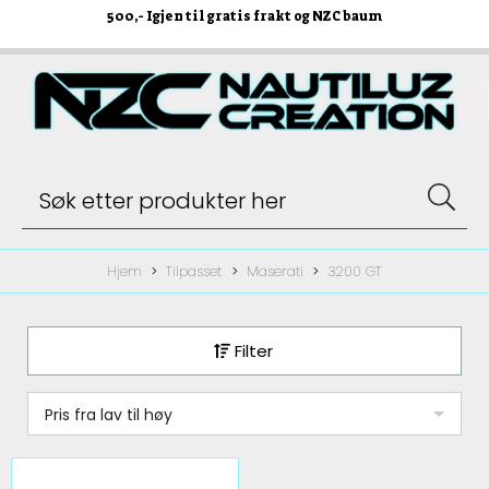
500
,- Igjen til gratis frakt og NZC baum
Hjem
Tilpasset
Maserati
3200 GT
Filter
Pris fra lav til høy