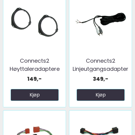
Connects2
Connects2
Høyttaleradaptere
Linjeutgangsadapter
(165mm) ...
...
149,-
349,-
Kjøp
Kjøp