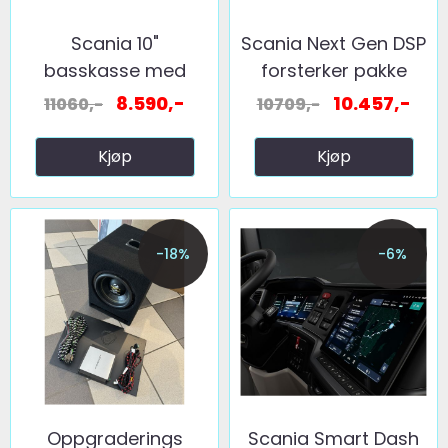
Scania 10"
Scania Next Gen DSP
basskasse med
forsterker pakke
element, 24v ...
8.590,-
10.457,-
11060,-
10709,-
Kjøp
Kjøp
-18%
-6%
Oppgraderings
Scania Smart Dash