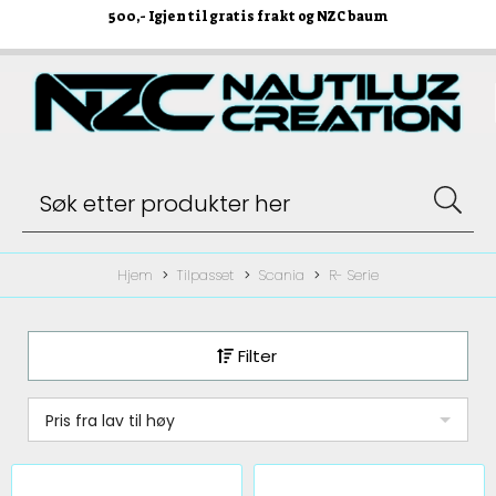
500
,- Igjen til gratis frakt og NZC baum
Hjem
Tilpasset
Scania
R- Serie
Filter
Pris fra lav til høy