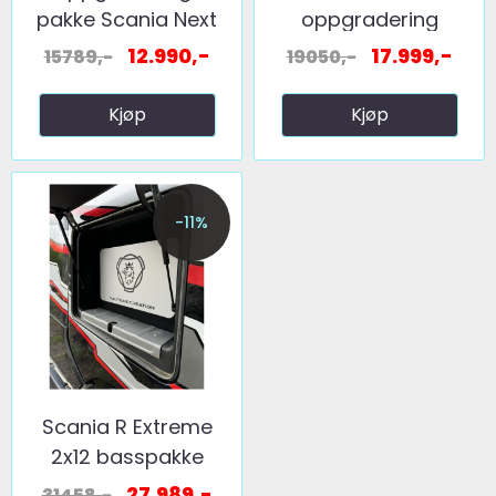
pakke Scania Next
oppgradering
Gen 10" ...
12.990,-
17.999,-
15789,-
19050,-
Kjøp
Kjøp
-11%
Scania R Extreme
2x12 basspakke
27.989,-
31458,-