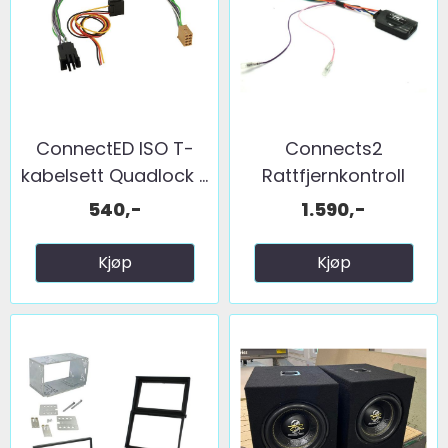
ConnectED ISO T-
Connects2
kabelsett Quadlock ...
Rattfjernkontroll
Scania ...
540,-
1.590,-
Kjøp
Kjøp