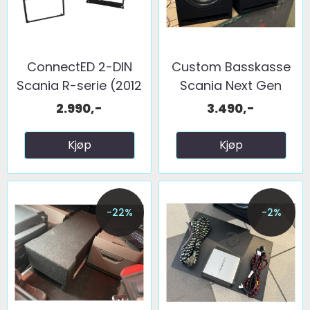
ConnectED 2-DIN
Custom Basskasse
Scania R-serie (2012
Scania Next Gen
- ...
1x10"
2.990,-
3.490,-
Kjøp
Kjøp
-22%
-2%