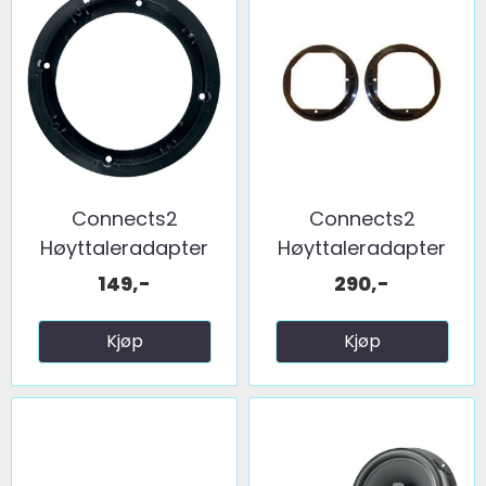
Connects2
Connects2
Høyttaleradapter
Høyttaleradapter
(165mm) ...
(200mm) ...
149,-
290,-
Kjøp
Kjøp