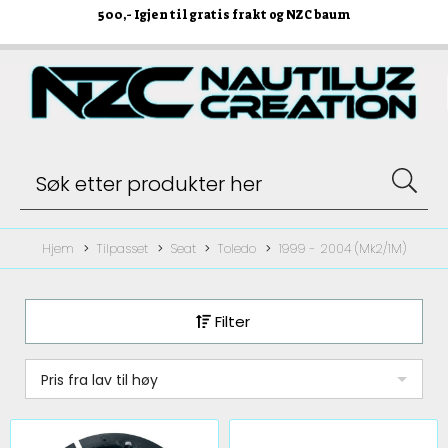
500
,- Igjen til gratis frakt og NZC baum
Hjem
Tilpasset
Seat
Toledo
1999 - 2004 (Mk2/1M)
Filter
Pris fra lav til høy