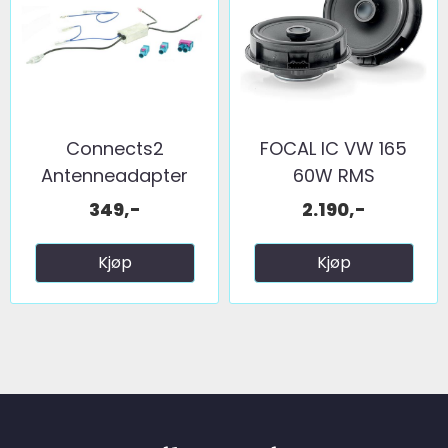
Connects2
FOCAL IC VW 165
Antenneadapter
60W RMS
(FM) 2 x fakra ...
349,-
2.190,-
Kjøp
Kjøp