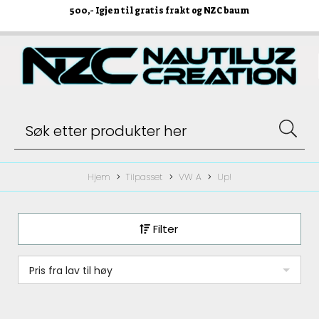
500
,- Igjen til gratis frakt og NZC baum
Hjem
Tilpasset
VW A
Up!
Filter
Pris fra lav til høy