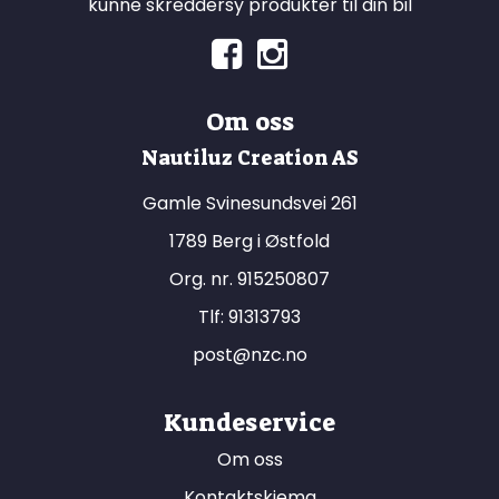
kunne skreddersy produkter til din bil
Om oss
Nautiluz Creation AS
Gamle Svinesundsvei 261
1789 Berg i Østfold
Org. nr. 915250807
Tlf:
91313793
post@nzc.no
Kundeservice
Om oss
Kontaktskjema