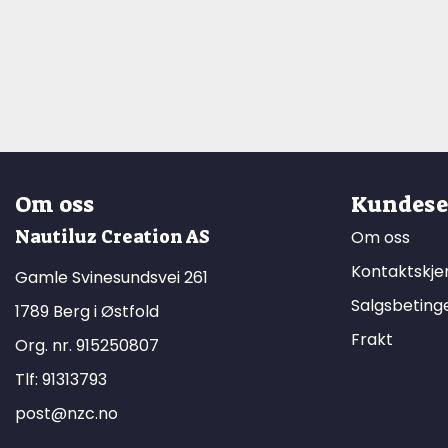
Om oss
Kundese
Nautiluz Creation AS
Om oss
Kontaktskj
Gamle Svinesundsvei 261
Salgsbeting
1789 Berg i Østfold
Frakt
Org. nr. 915250807
Tlf:
91313793
post@nzc.no