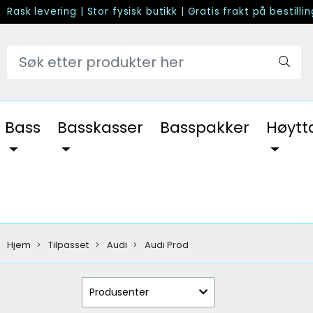
Rask levering
|
Stor fysisk butikk
|
Gratis frakt på bestilli
Bass
Basskasser
Basspakker
Høytt
Hjem
Tilpasset
Audi
Audi Prod
Produsenter