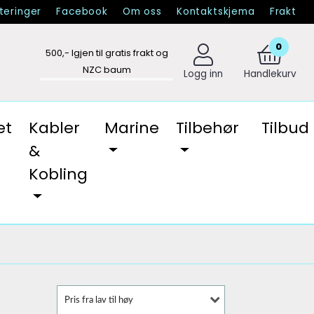
eringer
Facebook
Om oss
Kontaktskjema
Frakt
0
500
,- Igjen til gratis frakt og
NZC baum
Logg inn
Handlekurv
et
Kabler
Marine
Tilbehør
Tilbud
&
Kobling
Pris fra lav til høy