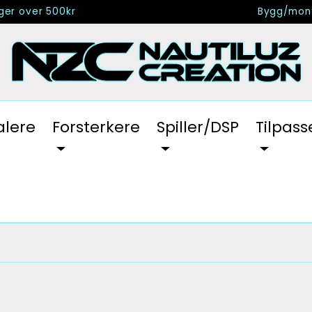
nger over 500kr
Bygg/mont
alere
Forsterkere
Spiller/DSP
Tilpass