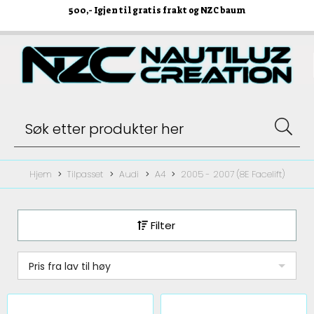
500
,- Igjen til gratis frakt og NZC baum
Hjem
Tilpasset
Audi
A4
2005 - 2007 (8E Facelift)
Filter
Pris fra lav til høy