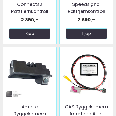
Connects2
Speedsignal
Rattfjernkontroll
Rattfjernkontroll
interface ...
interface ...
2.390,-
2.690,-
Kjøp
Kjøp
Ampire
CAS Ryggekamera
Ryggekamera
interface Audi