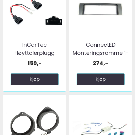
InCarTec
ConnectED
Høyttalerplugg
Monteringsramme 1-
adaptere ...
DIN Audi A4 ...
159,-
274,-
Kjøp
Kjøp