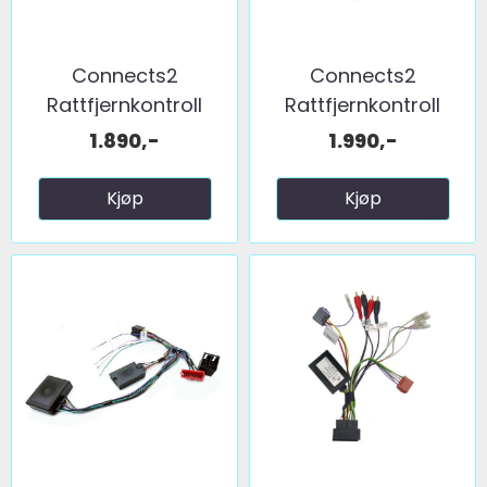
Connects2
Connects2
Rattfjernkontroll
Rattfjernkontroll
interface ...
interface ...
1.890,-
1.990,-
Kjøp
Kjøp