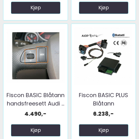
Kjøp
Kjøp
Fiscon BASIC Blåtann
Fiscon BASIC PLUS
handsfreesett Audi ...
Blåtann
handsfreesett ...
4.490,-
6.238,-
Kjøp
Kjøp