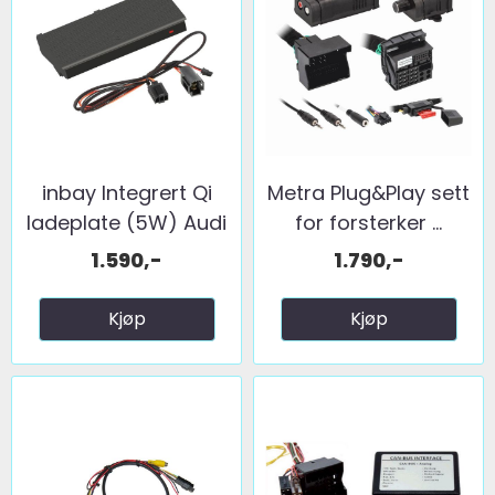
inbay Integrert Qi
Metra Plug&Play sett
ladeplate (5W) Audi
for forsterker ...
...
1.590,-
1.790,-
Kjøp
Kjøp