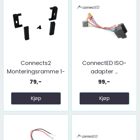
Connects2
ConnectED ISO-
Monteringsramme 1-
adapter ...
DIN Audi ...
79,-
99,-
Kjøp
Kjøp