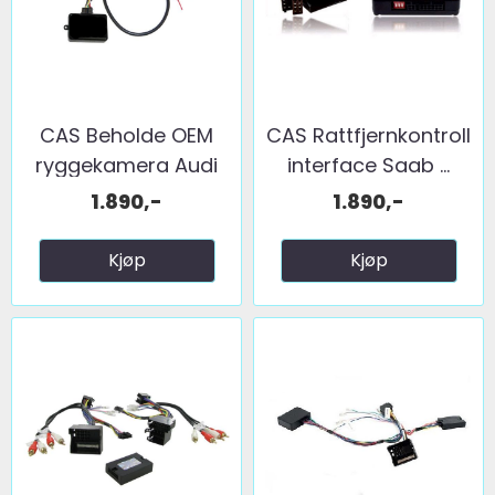
CAS Beholde OEM
CAS Rattfjernkontroll
ryggekamera Audi
interface Saab ...
(2004 ...
1.890,-
1.890,-
Kjøp
Kjøp