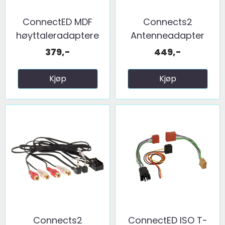
ConnectED MDF
Connects2
høyttaleradaptere
Antenneadapter
(165mm) ...
(FM) 2 x fakra ...
379,-
449,-
Kjøp
Kjøp
Connects2
ConnectED ISO T-