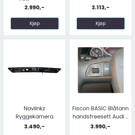
(håndtak) (CVBS) ...
m/Audi ...
2.990,-
3.113,-
Kjøp
Kjøp
Navlinkz
Fiscon BASIC Blåtann
Ryggekamera
handsfreesett Audi ...
(håndtak) (CVBS) ...
3.490,-
3.990,-