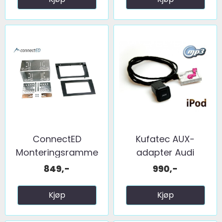
ConnectED
Kufatec AUX-
Monteringsramme
adapter Audi
2-DIN Audi A4 ...
m/RNS-E
849,-
990,-
Kjøp
Kjøp