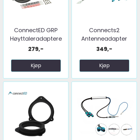
ConnectED GRP
Connects2
Høyttaleradaptere
Antenneadapter
(165mm) ...
(FM) 2 x fakra ...
279,-
349,-
Kjøp
Kjøp