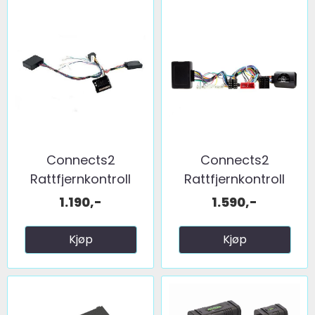
Connects2
Connects2
Rattfjernkontroll
Rattfjernkontroll
interface ...
interface ...
1.190,-
1.590,-
Kjøp
Kjøp