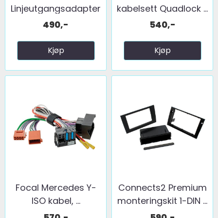
Linjeutgangsadapter
kabelsett Quadlock ...
Audi ...
490,-
540,-
Kjøp
Kjøp
Focal Mercedes Y-
Connects2 Premium
ISO kabel, ...
monteringskit 1-DIN ...
570,-
590,-