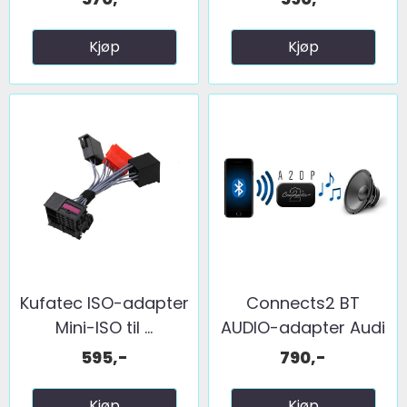
Kjøp
Kjøp
Kufatec ISO-adapter
Connects2 BT
Mini-ISO til ...
AUDIO-adapter Audi
...
595,-
790,-
Kjøp
Kjøp