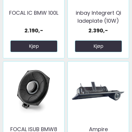
FOCAL IC BMW 100L
inbay Integrert Qi
ladeplate (10W)
BMW ...
2.190,-
2.390,-
Kjøp
Kjøp
FOCAL ISUB BMW8
Ampire