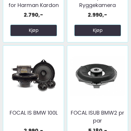
for Harman Kardon
Ryggekamera
(håndtak) (CVBS) ...
2.790,-
2.990,-
Kjøp
Kjøp
FOCAL IS BMW 100L
FOCAL ISUB BMW2 pr
par
2.990,-
5.180,-