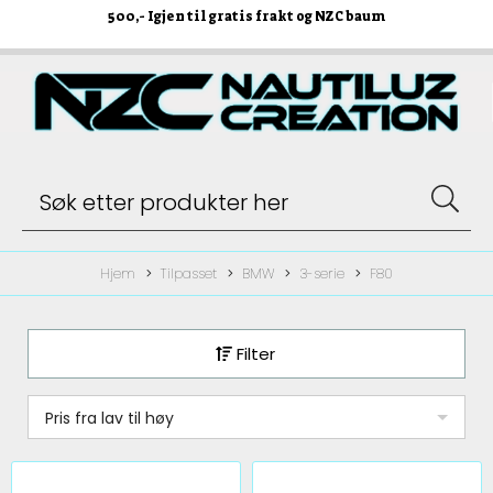
500
,- Igjen til gratis frakt og NZC baum
Hjem
Tilpasset
BMW
3-serie
F80
Filter
Pris fra lav til høy