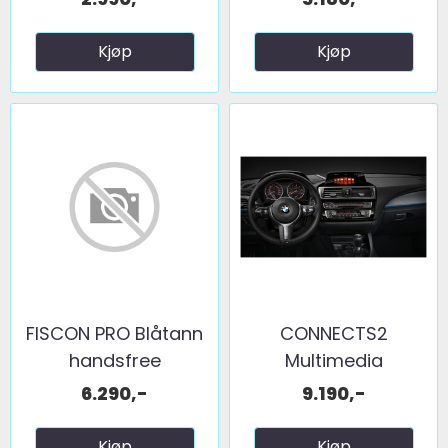
Kjøp
Kjøp
FISCON PRO Blåtann
CONNECTS2
handsfree
Multimedia
m/koding! ...
oppgradering BMW ...
6.290,-
9.190,-
Kjøp
Kjøp