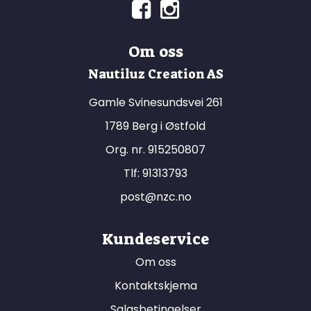
Om oss
Nautiluz Creation AS
Gamle Svinesundsvei 261
1789 Berg i Østfold
Org. nr. 915250807
Tlf:
91313793
post@nzc.no
Kundeservice
Om oss
Kontaktskjema
Salgsbetingelser