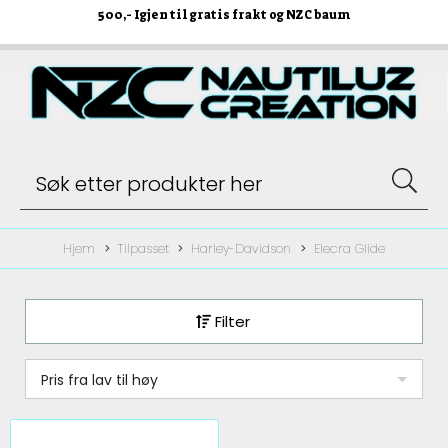
500
,- Igjen til gratis frakt og NZC baum
Hjem
Tilpasset
Harley-Davidson
Elecra Glide
Filter
Pris fra lav til høy