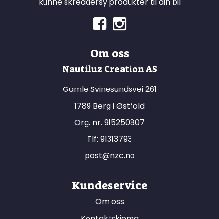
kunne skreddersy produkter til din bil
Om oss
Nautiluz Creation AS
Gamle Svinesundsvei 261
1789 Berg i Østfold
Org. nr. 915250807
Tlf:
91313793
post@nzc.no
Kundeservice
Om oss
Kontaktskjema