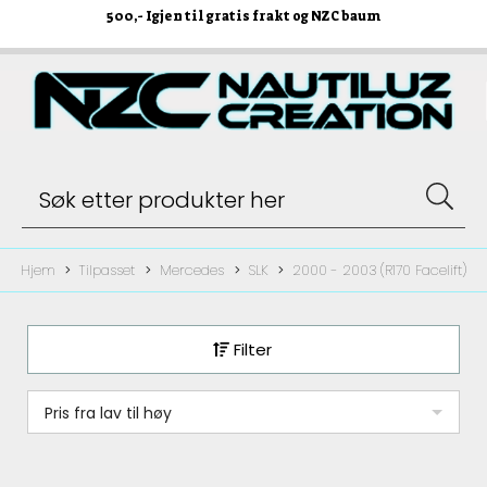
500
,- Igjen til gratis frakt og NZC baum
Hjem
Tilpasset
Mercedes
SLK
2000 - 2003 (R170 Facelift)
Filter
Pris fra lav til høy